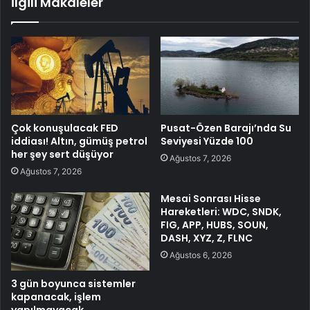
İlgili Makaleler
Çok konuşulacak FED
Pusat-Özen Barajı’nda Su
iddiası! Altın, gümüş petrol
Seviyesi Yüzde 100
her şey sert düşüyor
Ağustos 7, 2026
Ağustos 7, 2026
Mesai Sonrası Hisse
Hareketleri: WDC, SNDK,
FIG, APP, HUBS, SOUN,
DASH, XYZ, Z, FLNC
Ağustos 6, 2026
3 gün boyunca sistemler
kapanacak, işlem
yapılmayacak