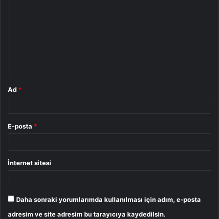
o
r
u
m
*
Ad
*
E-posta
*
İnternet sitesi
Daha sonraki yorumlarımda kullanılması için adım, e-posta
adresim ve site adresim bu tarayıcıya kaydedilsin.