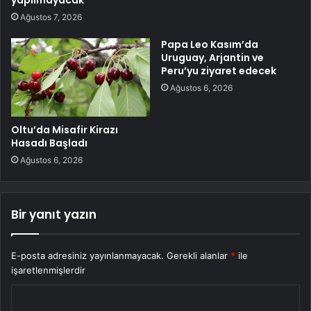
Ağustos 7, 2026
Papa Leo Kasım’da
Uruguay, Arjantin ve
Peru’yu ziyaret edecek
Ağustos 6, 2026
Oltu’da Misafir Kirazı
Hasadı Başladı
Ağustos 6, 2026
Bir yanıt yazın
E-posta adresiniz yayınlanmayacak.
Gerekli alanlar
*
ile
işaretlenmişlerdir
Y