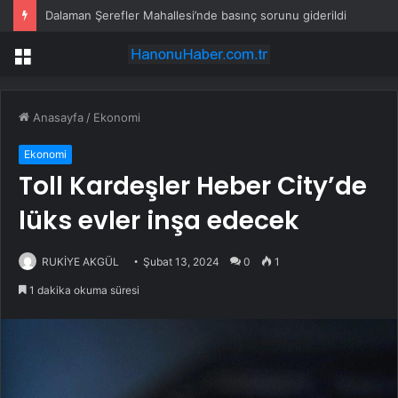
Dalaman Şerefler Mahallesi’nde basınç sorunu giderildi
Menü
Anasayfa
/
Ekonomi
Ekonomi
Toll Kardeşler Heber City’de
lüks evler inşa edecek
RUKİYE AKGÜL
Şubat 13, 2024
0
1
1 dakika okuma süresi