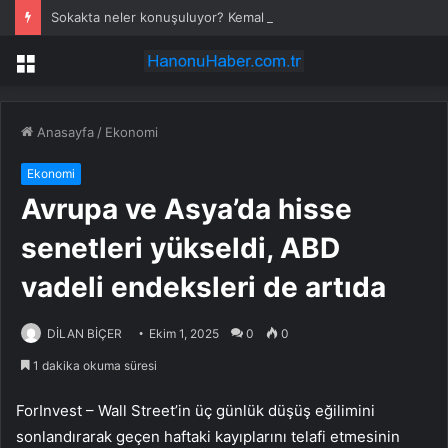
Sokakta neler konuşuluyor? Kemal Kılıçdaroğlu mu, Özgür Özel mi?
Menü
Anasayfa
/
Ekonomi
Ekonomi
Avrupa ve Asya’da hisse
senetleri yükseldi, ABD
vadeli endeksleri de artıda
DİLAN BİÇER
Ekim 1, 2025
0
0
1 dakika okuma süresi
ForInvest – Wall Street’in üç günlük düşüş eğilimini
sonlandırarak geçen haftaki kayıplarını telafi etmesinin