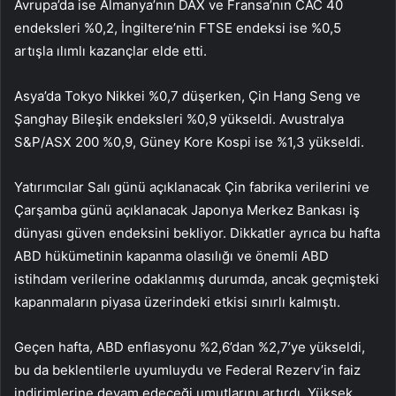
Avrupa’da ise Almanya’nın DAX ve Fransa’nın CAC 40
endeksleri %0,2, İngiltere’nin FTSE endeksi ise %0,5
artışla ılımlı kazançlar elde etti.
Asya’da Tokyo Nikkei %0,7 düşerken, Çin Hang Seng ve
Şanghay Bileşik endeksleri %0,9 yükseldi. Avustralya
S&P/ASX 200 %0,9, Güney Kore Kospi ise %1,3 yükseldi.
Yatırımcılar Salı günü açıklanacak Çin fabrika verilerini ve
Çarşamba günü açıklanacak Japonya Merkez Bankası iş
dünyası güven endeksini bekliyor. Dikkatler ayrıca bu hafta
ABD hükümetinin kapanma olasılığı ve önemli ABD
istihdam verilerine odaklanmış durumda, ancak geçmişteki
kapanmaların piyasa üzerindeki etkisi sınırlı kalmıştı.
Geçen hafta, ABD enflasyonu %2,6’dan %2,7’ye yükseldi,
bu da beklentilerle uyumluydu ve Federal Rezerv’in faiz
indirimlerine devam edeceği umutlarını artırdı. Yüksek