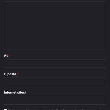
Y
o
r
u
m
*
Ad
*
E-posta
*
İnternet sitesi