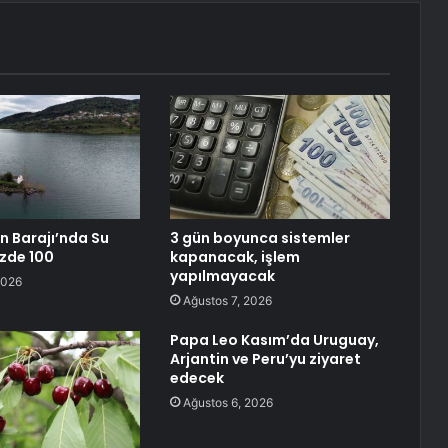
 Barajı’nda Su
3 gün boyunca sistemler
üzde 100
kapanacak, işlem
yapılmayacak
2026
Ağustos 7, 2026
Papa Leo Kasım’da Uruguay,
Arjantin ve Peru’yu ziyaret
edecek
Ağustos 6, 2026