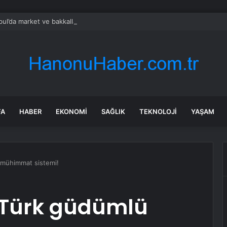
bul’da market ve bakkallarda yeni uygulama devreye girdi
FA
HABER
EKONOMI
SAĞLIK
TEKNOLOJI
YAŞAM
 mühimmat sistemi!
 Türk güdümlü