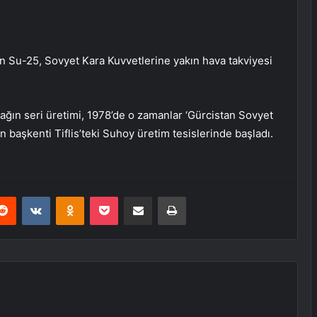
n Su-25, Sovyet Kara Kuvvetlerine yakın hava takviyesi
ağın seri üretimi, 1978’de o zamanlar ‘Gürcistan Sovyet
n başkenti Tiflis’teki Suhoy üretim tesislerinde başladı.
erest
Reddit
VKontakte
Odnoklassniki
Pocket
E-Posta ile paylaş
Yazdır