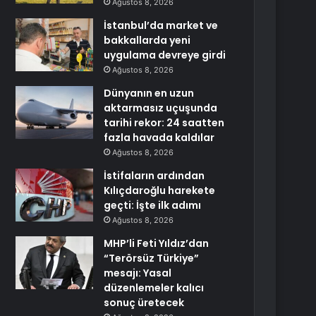
Ağustos 8, 2026
İstanbul’da market ve
bakkallarda yeni
uygulama devreye girdi
Ağustos 8, 2026
Dünyanın en uzun
aktarmasız uçuşunda
tarihi rekor: 24 saatten
fazla havada kaldılar
Ağustos 8, 2026
İstifaların ardından
Kılıçdaroğlu harekete
geçti: İşte ilk adımı
Ağustos 8, 2026
MHP’li Feti Yıldız’dan
“Terörsüz Türkiye”
mesajı: Yasal
düzenlemeler kalıcı
sonuç üretecek