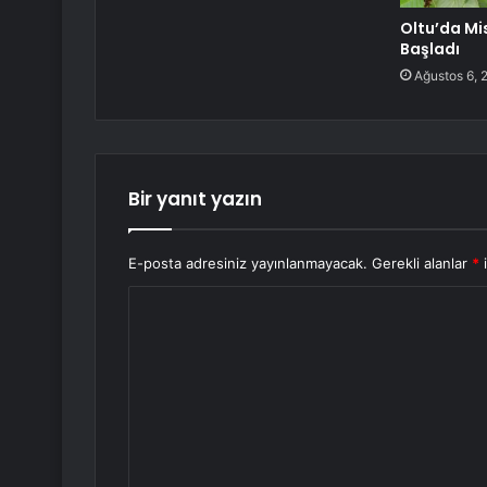
Oltu’da Mis
Başladı
Ağustos 6, 
Bir yanıt yazın
E-posta adresiniz yayınlanmayacak.
Gerekli alanlar
*
i
Y
o
r
u
m
*