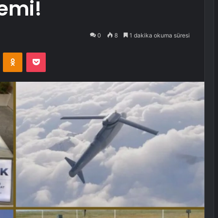
emi!
0
8
1 dakika okuma süresi
VKontakte
Odnoklassniki
Pocket