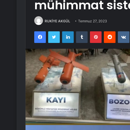
mühimmat sist
RUKİYE AKGÜL
Temmuz 27, 2023
Facebook
Twitter
LinkedIn
Tumblr
Pinterest
Reddit