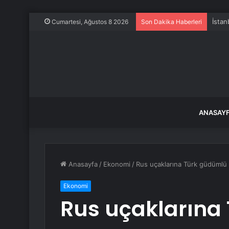
İstan
Cumartesi, Ağustos 8 2026
Son Dakika Haberleri
ANASAY
Anasayfa
/
Ekonomi
/
Rus uçaklarına Türk güdümlü
Ekonomi
Rus uçaklarına