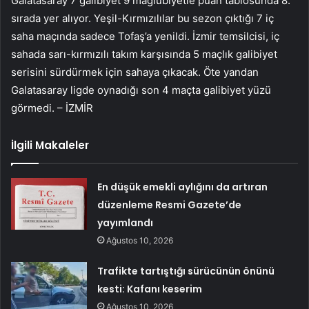
Galatasaray 7 galibiyet 9 mağlubiyetle puan tablosunda 8.
sırada yer alıyor. Yeşil-Kırmızılılar bu sezon çıktığı 7 iç
saha maçında sadece Tofaş’a yenildi. İzmir temsilcisi, iç
sahada sarı-kırmızılı takım karşısında 5 maçlık galibiyet
serisini sürdürmek için sahaya çıkacak. Öte yandan
Galatasaray ligde oynadığı son 4 maçta galibiyet yüzü
görmedi. – İZMİR
İlgili Makaleler
En düşük emekli aylığını da artıran
düzenleme Resmi Gazete’de
yayımlandı
Ağustos 10, 2026
Trafikte tartıştığı sürücünün önünü
kesti: Kafanı keserim
Ağustos 10, 2026