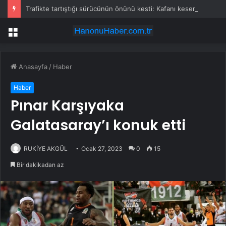
Trafikte tartıştığı sürücünün önünü kesti: Kafanı keserim
Menü
Anasayfa
/
Haber
Haber
Pınar Karşıyaka
Galatasaray’ı konuk etti
RUKİYE AKGÜL
Ocak 27, 2023
0
15
Bir dakikadan az