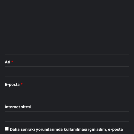
Y
o
r
u
m
*
Ad
*
E-posta
*
İnternet sitesi
Daha sonraki yorumlarımda kullanılması için adım, e-posta