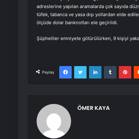
adreslerine yapılan aramalarda çok sayıda düzme
tüfek, tabanca ve yasa dışı yollardan elde edile
ölçüde dolar banknotları ele geçirildi.
Şüpheliler emniyete götürülürken, 9 kişiyi yak
Facebook
Twitter
LinkedIn
Tumblr
Pint
Paylaş
ÖMER KAYA