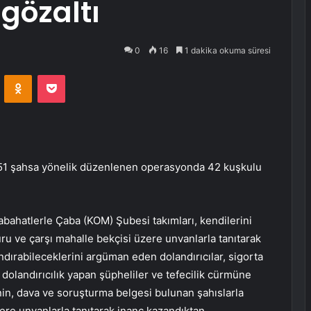
gözaltı
0
16
1 dakika okuma süresi
VKontakte
Odnoklassniki
Pocket
 51 şahsa yönelik düzenlenen operasyonda 42 kuşkulu
bahatlerle Çaba (KOM) Şubesi takımları, kendilerini
ru ve çarşı mahalle bekçisi üzere unvanlarla tanıtarak
dırabileceklerini argüman eden dolandırıcılar, sigorta
dolandırıcılık yapan şüpheliler ve tefecilik cürmüne
inin, dava ve soruşturma belgesi bulunan şahıslarla
üzere unvanlarla tanıtarak inanç kazandıktan