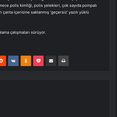
ce polis kimliği, polis yelekleri, çok sayıda pompalı
n çanta içerisine saklanmış ‘geçersiz’ yazılı yüklü
alama çalışmaları sürüyor.
erest
Reddit
VKontakte
Odnoklassniki
Pocket
E-Posta ile paylaş
Yazdır