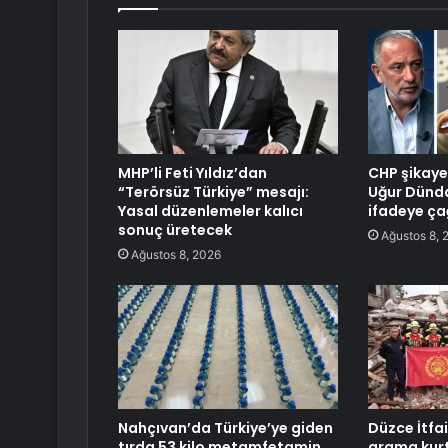
MHP’li Feti Yıldız’dan
CHP şikayet
“Terörsüz Türkiye” mesajı:
Uğur Dünda
Yasal düzenlemeler kalıcı
ifadeye çağ
sonuç üretecek
Ağustos 8, 
Ağustos 8, 2026
Nahçıvan’da Türkiye’ye giden
Düzce İtfa
tırda 53 kilo metamfetamin
arama kur