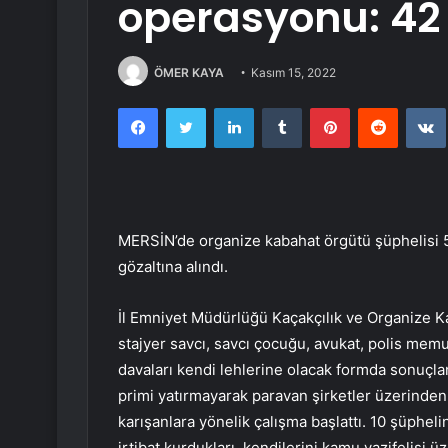
operasyonu: 42 
ÖMER KAYA
Kasım 15, 2022
Facebook
Twitter
LinkedIn
Tumblr
Pinterest
Reddit
MERSİN’de organize kabahat örgütü şüphelisi
gözaltına alındı.
İl Emniyet Müdürlüğü Kaçakçılık ve Organize Ka
stajyer savcı, savcı çocuğu, avukat, polis memu
davaları kendi lehlerine olacak formda sonuçlan
primi yatırmayarak paravan şirketler üzerinden 
karışanlara yönelik çalışma başlattı. 10 şüphel
irtibat kurdukları, kendilerini kamu vazifelisi 