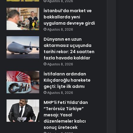
Ağustos 8, 2026
İstanbul’da market ve
bakkallarda yeni
uygulama devreye girdi
Ağustos 8, 2026
Dünyanın en uzun
aktarmasız uçuşunda
tarihi rekor: 24 saatten
fazla havada kaldılar
Ağustos 8, 2026
İstifaların ardından
Kılıçdaroğlu harekete
geçti: İşte ilk adımı
Ağustos 8, 2026
MHP’li Feti Yıldız’dan
“Terörsüz Türkiye”
mesajı: Yasal
düzenlemeler kalıcı
sonuç üretecek