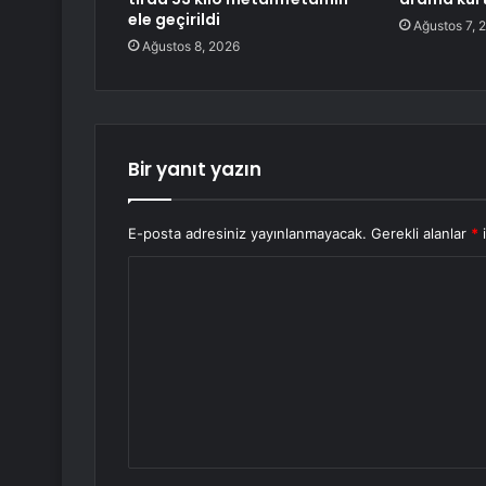
ele geçirildi
Ağustos 7, 
Ağustos 8, 2026
Bir yanıt yazın
E-posta adresiniz yayınlanmayacak.
Gerekli alanlar
*
i
Y
o
r
u
m
*