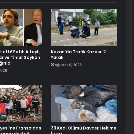
 etti! Fatih Altaylı,
Kozan’da Trafik Kazası: 2
r ve Timur Soykan
Yaralı
ırıldı
Ağustos 8, 2026
2026
iyesi’ne Fransa’dan
33 Kedi Ölümü Davası: Hekime
tarma desteği
İtiraz