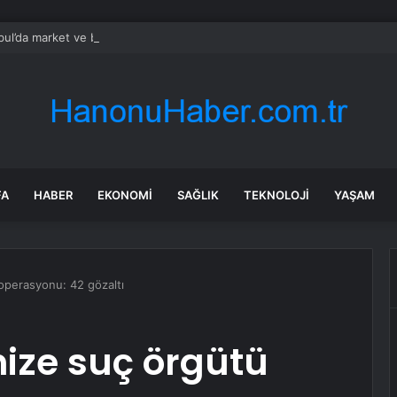
bul’da market ve bakkallarda yeni uygulama devreye girdi
FA
HABER
EKONOMI
SAĞLIK
TEKNOLOJI
YAŞAM
operasyonu: 42 gözaltı
ize suç örgütü