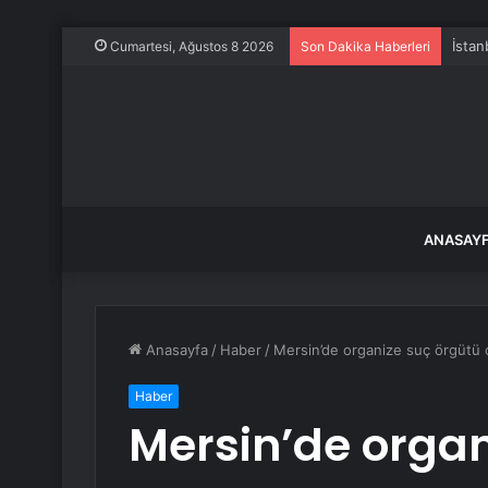
İstan
Cumartesi, Ağustos 8 2026
Son Dakika Haberleri
ANASAY
Anasayfa
/
Haber
/
Mersin’de organize suç örgütü 
Haber
Mersin’de organ