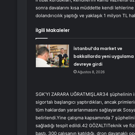
sonra davalarını kısa müddette kendi lehlerine
dolandırıcılık yaptığı ve yaklaşık 1 milyon TL hak
İlgili Makaleler
İstanbul’da market ve
bakkallarda yeni uygulama
devreye girdi
Ağustos 8, 2026
SGK’YI ZARARA UĞRATMIŞLAR34 şüphelinin ise k
sigortalı başlangıcı yaptırdıkları, ancak primleri
tüm haklardan yararlanmasını sağlayarak Sosya
belirlendi.Yine çalışma kapsamında 7 şüphelinin
sağladığı tespit edildi.42 GÖZALTITeknik ve fi
bastı. 300 çalışanın katıldığı, dron dayanaklı 