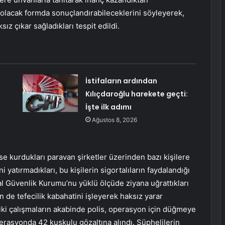
 olacak formda sonuçlandırabileceklerini söyleyerek,
sız çıkar sağladıkları tespit edildi.
İstifaların ardından
Kılıçdaroğlu harekete geçti:
İşte ilk adımı
Ağustos 8, 2026
urdukları paravan şirketler üzerinden bazı kişilere
ni yatırmadıkları, bu kişilerin sigortalıların faydalandığı
l Güvenlik Kurumu’nu yüklü ölçüde ziyana uğrattıkları
 de tefecilik kabahatini işleyerek haksız yarar
ziki çalışmaların akabinde polis, operasyon için düğmeye
operasyonda 42 kuşkulu gözaltına alındı. Şüphelilerin