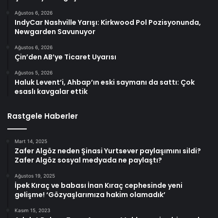
Ağustos 6, 2026
IndyCar Nashville Yarışı: Kirkwood Pol Pozisyonunda,
Newgarden Savunuyor
Ağustos 6, 2026
Çin’den AB’ye Ticaret Uyarısı
Ağustos 5, 2026
Haluk Levent’i, Ahbap’ın eski saymanı da sattı: Çok
esaslı kavgalar ettik
Rastgele Haberler
Mart 14, 2025
Zafer Algöz neden Şinasi Yurtsever paylaşımını sildi?
Zafer Algöz sosyal medyada ne paylaştı?
Ağustos 19, 2025
İpek Kıraç ve babası İnan Kıraç cephesinde yeni
gelişme! ‘Gözyaşlarımıza hakim olamadık’
Kasım 15, 2023