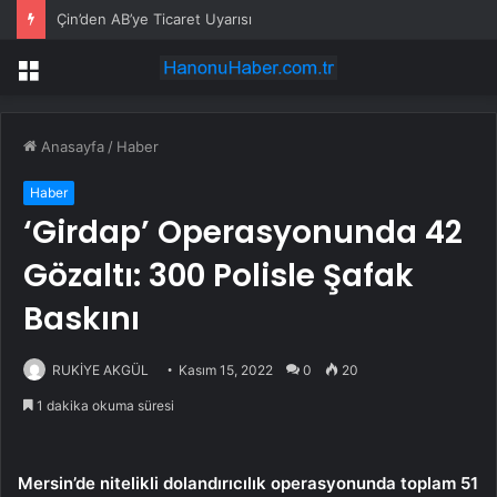
Çin’den AB’ye Ticaret Uyarısı
Menü
Anasayfa
/
Haber
Haber
‘Girdap’ Operasyonunda 42
Gözaltı: 300 Polisle Şafak
Baskını
RUKİYE AKGÜL
Kasım 15, 2022
0
20
1 dakika okuma süresi
Mersin’de nitelikli dolandırıcılık operasyonunda toplam 51