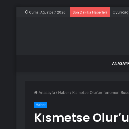
O balıkla
Cuma, Ağustos 7 2026
Son Dakika Haberleri
ANASAY
Anasayfa
/
Haber
/
Kısmetse Olur’un fenomen Buse’si
Haber
Kısmetse Olur’