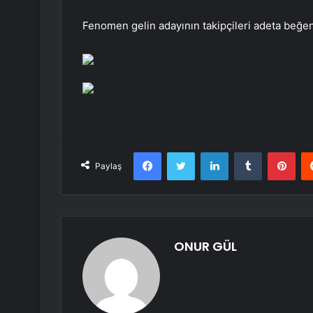
Fenomen gelin adayının takipçileri adeta beğen
Facebook
Twitter
LinkedIn
Tumblr
Pint
Paylaş
ONUR GÜL