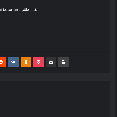
i butonunu çökertti.
erest
Reddit
VKontakte
Odnoklassniki
Pocket
E-Posta ile paylaş
Yazdır