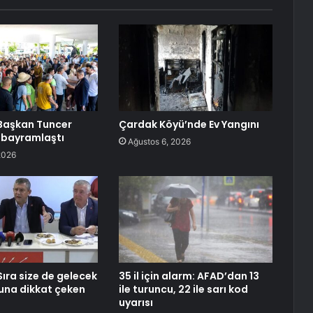
 Başkan Tuncer
Çardak Köyü’nde Ev Yangını
 bayramlaştı
Ağustos 6, 2026
2026
Sıra size de gelecek
35 il için alarm: AFAD’dan 13
una dikkat çeken
ile turuncu, 22 ile sarı kod
uyarısı