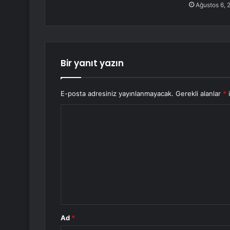
Ağustos 6, 
Bir yanıt yazın
E-posta adresiniz yayınlanmayacak.
Gerekli alanlar
*
i
Y
o
r
u
m
*
Ad
*