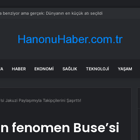
rda ilk kez bulaşıcı hastalık görüldü: Uzmanlar ‘tüketmeyin’ çağrısı yaptı
FA
HABER
EKONOMI
SAĞLIK
TEKNOLOJI
YAŞAM
 Jakuzi Paylaşımıyla Takipçilerini Şaşırttı!
un fenomen Buse’si