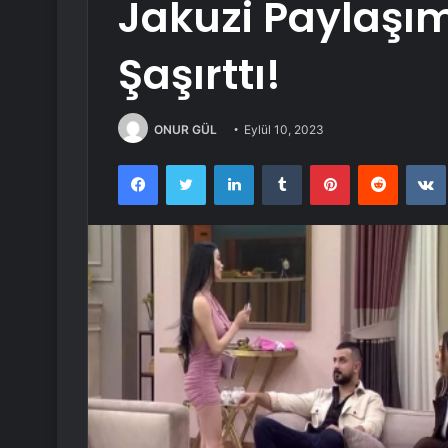
Jakuzi Paylaşımı
Şaşırttı!
ONUR GÜL
Eylül 10, 2023
Facebook
Twitter
LinkedIn
Tumblr
Pinterest
Reddit