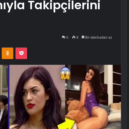
yla Takipçilerini
0
8
Bir dakikadan az
VKontakte
Odnoklassniki
Pocket