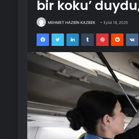
bir koku’ duydu,
MEHMET HAZBİN KAZBEK
Eylül 18, 2025
Facebook
Twitter
LinkedIn
Tumblr
Pinterest
Reddit