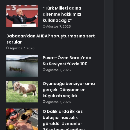
“Türk Milleti adına
direnme hakkımızı
kullanacağız”
Ağustos 7, 2026
Babacan’dan AHBAP soruşturmasına sert
sorular
Ağustos 7, 2026
Pusat-Özen Barajı’nda
Su Seviyesi Yüzde 100
Ağustos 7, 2026
Oyuncağa benziyor ama
gerçek: Dünyanın en
küçük atı seçildi
Ağustos 7, 2026
O balıklarda ilk kez
bulaşıcı hastalık
görüldü: Uzmanlar
‘tüketmeyin’ çağrısı