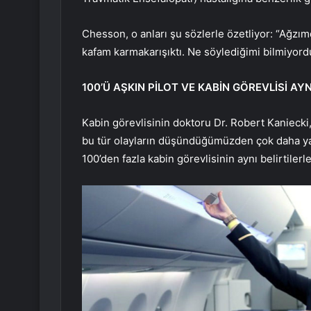
Chesson, o anları şu sözlerle özetliyor: “Ağzım
kafam karmakarışıktı. Ne söylediğimi bilmiyordum
100’Ü AŞKIN PİLOT VE KABİN GÖREVLİSİ A
Kabin görevlisinin doktoru Dr. Robert Kanieck
bu tür olayların düşündüğümüzden çok daha yayg
100’den fazla kabin görevlisinin aynı belirtilerle