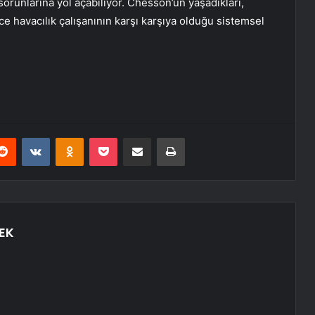
orunlarına yol açabiliyor. Chesson’un yaşadıkları,
ce havacılık çalışanının karşı karşıya olduğu sistemsel
erest
Reddit
VKontakte
Odnoklassniki
Pocket
E-Posta ile paylaş
Yazdır
EK