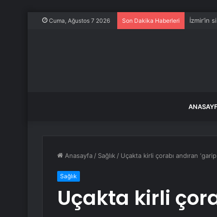
Çin: Gün
Cuma, Ağustos 7 2026
Son Dakika Haberleri
ANASAY
Anasayfa
/
Sağlık
/
Uçakta kirli çorabı andıran ‘gari
Sağlık
Uçakta kirli çor