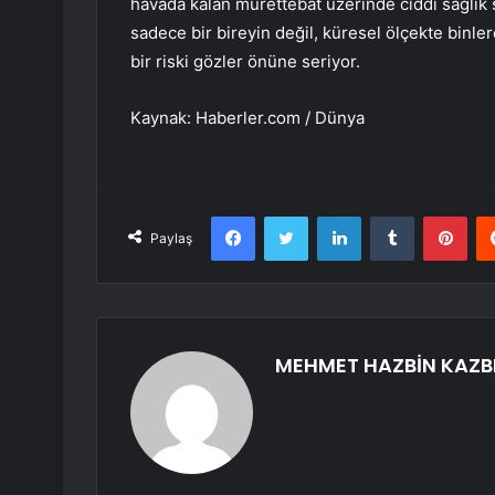
havada kalan mürettebat üzerinde ciddi sağlık s
sadece bir bireyin değil, küresel ölçekte binler
bir riski gözler önüne seriyor.
Kaynak: Haberler.com / Dünya
Facebook
Twitter
LinkedIn
Tumblr
Pint
Paylaş
MEHMET HAZBİN KAZB