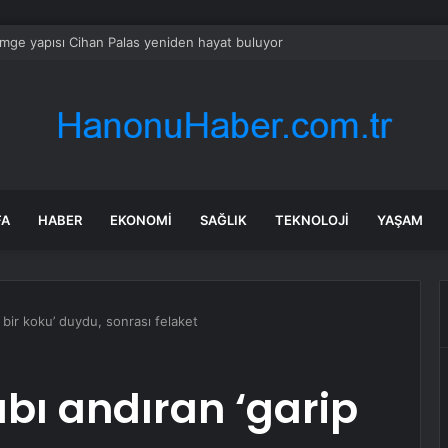
ey Çin Denizi Davranış Kuralları Görüşmelerinin Sonuçlanması Bölgesel B
FA
HABER
EKONOMI
SAĞLIK
TEKNOLOJI
YAŞAM
p bir koku’ duydu, sonrası felaket
abı andıran ‘garip