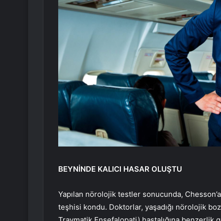
BEYNİNDE KALICI HASAR OLUŞTU
Yapılan nörolojik testler sonucunda, Chesson’a k
teşhisi kondu. Doktorlar, yaşadığı nörolojik bo
Travmatik Ensefalopati) hastalığına benzerlik gö