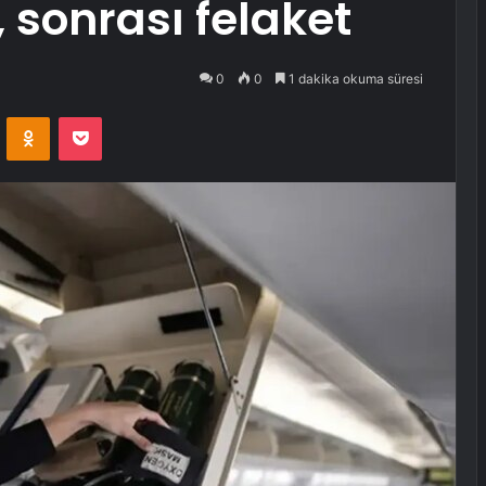
 sonrası felaket
0
0
1 dakika okuma süresi
VKontakte
Odnoklassniki
Pocket