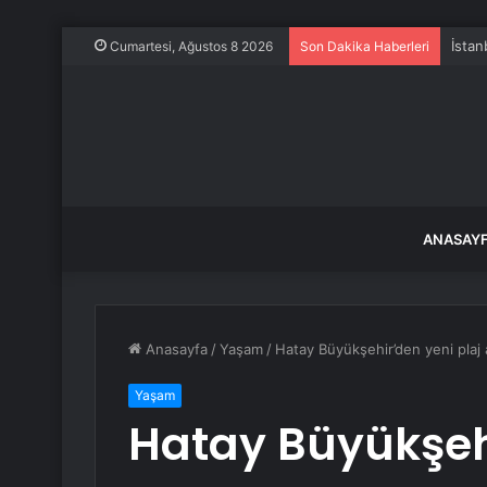
İstan
Cumartesi, Ağustos 8 2026
Son Dakika Haberleri
ANASAY
Anasayfa
/
Yaşam
/
Hatay Büyükşehir’den yeni plaj a
Yaşam
Hatay Büyükşehi