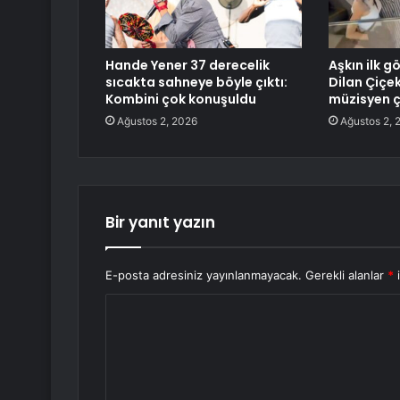
Hande Yener 37 derecelik
Aşkın ilk 
sıcakta sahneye böyle çıktı:
Dilan Çiçek
Kombini çok konuşuldu
müzisyen ç
Ağustos 2, 2026
Ağustos 2, 
Bir yanıt yazın
E-posta adresiniz yayınlanmayacak.
Gerekli alanlar
*
i
Y
o
r
u