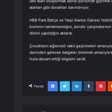
tatil alanı oluşturmak adına içerisinde giyinme 
alanları gibi donatıları barındırıyor.
HBB Park Bahçe ve Yeşil Alanlar Dairesi Yetkili
kısmının tamamlandığını, bordür çalışmalarının
dikimi yapıldığını aktardı.
Çocukların eğlenceli vakit geçirmeleri amacıy
denizden gelecek dalgaları önlemek amacıyla k
hızla devam ettiği bilgisini verdi.
Facebook
Twitter
LinkedIn
Tumblr
Pint
Paylaş