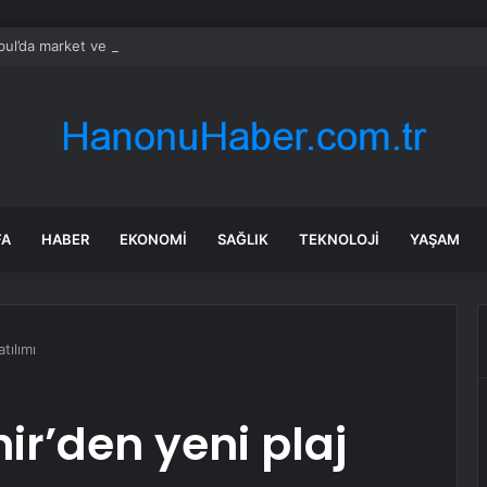
bul’da market ve bakkallarda yeni uygulama devreye girdi
FA
HABER
EKONOMI
SAĞLIK
TEKNOLOJI
YAŞAM
tılımı
r’den yeni plaj