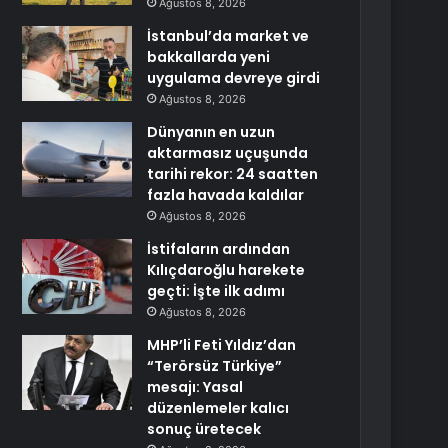
Ağustos 8, 2026
İstanbul’da market ve
bakkallarda yeni
uygulama devreye girdi
Ağustos 8, 2026
Dünyanın en uzun
aktarmasız uçuşunda
tarihi rekor: 24 saatten
fazla havada kaldılar
Ağustos 8, 2026
İstifaların ardından
Kılıçdaroğlu harekete
geçti: İşte ilk adımı
Ağustos 8, 2026
MHP’li Feti Yıldız’dan
“Terörsüz Türkiye”
mesajı: Yasal
düzenlemeler kalıcı
sonuç üretecek