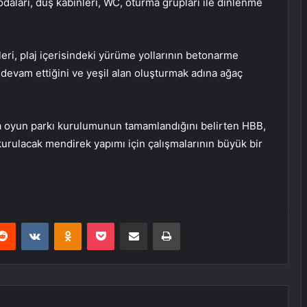
odaları, duş kabinleri, WC, oturma grupları ile dinlenme
leri, plaj içerisindeki yürüme yollarının betonarme
 devam ettiğini ve yeşil alan oluşturmak adına ağaç
la oyun parkı kurulumunun tamamlandığını belirten HBB,
urulacak mendirek yapımı için çalışmalarının büyük bir
erest
Reddit
VKontakte
Odnoklassniki
Pocket
E-Posta ile paylaş
Yazdır