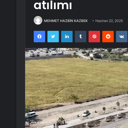
atılımı
MEHMET HAZBİN KAZBEK
Haziran 22, 2025
Facebook
Twitter
LinkedIn
Tumblr
Pinterest
Reddit