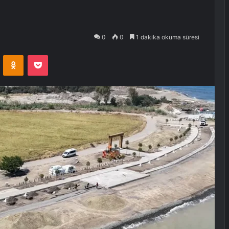
0
0
1 dakika okuma süresi
VKontakte
Odnoklassniki
Pocket