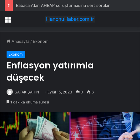
Babacan’dan AHBAP soruşturmasına sert sorular
Menü
Anasayfa
/
Ekonomi
Ekonomi
Enflasyon yatırımla
düşecek
ŞAFAK ŞAHİN
Eylül 15, 2023
0
6
1 dakika okuma süresi