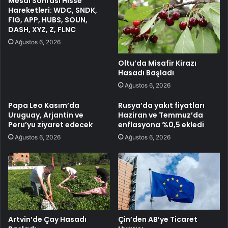
Mesai Sonrası Hisse
Hareketleri: WDC, SNDK,
FIG, APP, HUBS, SOUN,
DASH, XYZ, Z, FLNC
Ağustos 6, 2026
Oltu’da Misafir Kirazı
Hasadı Başladı
Ağustos 6, 2026
Papa Leo Kasım’da
Rusya’da yakıt fiyatları
Uruguay, Arjantin ve
Haziran ve Temmuz’da
Peru’yu ziyaret edecek
enflasyona %0,5 ekledi
Ağustos 6, 2026
Ağustos 6, 2026
Artvin’de Çay Hasadı
Çin’den AB’ye Ticaret