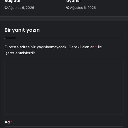
Başladı
Uyarısı
Ağustos 6, 2026
Ağustos 6, 2026
Bir yanıt yazın
E-posta adresiniz yayınlanmayacak.
Gerekli alanlar
*
ile
işaretlenmişlerdir
Y
o
r
u
m
*
Ad
*