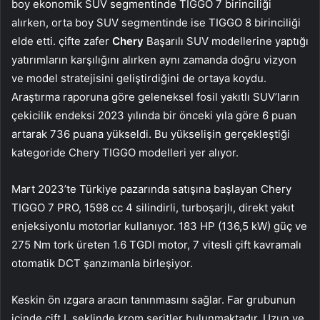
boy ekonomik SUV segmentinde TIGGO 7 birinciliği
alırken, orta boy SUV segmentinde ise TIGGO 8 birinciliği
elde etti. çifte zafer
Chery
Başarılı SUV modellerine yaptığı
yatırımların karşılığını alırken aynı zamanda doğru vizyon
ve model stratejisini geliştirdiğini de ortaya koydu.
Araştırma raporuna göre geleneksel fosil yakıtlı SUV’ların
çekicilik endeksi 2023 yılında bir önceki yıla göre 6 puan
artarak 736 puana yükseldi. Bu yükselişin gerçekleştiği
kategoride Chery TIGGO modelleri yer alıyor.
Mart 2023’te Türkiye pazarında satışına başlayan Chery
TIGGO 7 PRO, 1598 cc 4 silindirli, turboşarjlı, direkt yakıt
enjeksiyonlu motorlar kullanıyor. 183 HP (136,5 kW) güç ve
275 Nm tork üreten 1.6 TGDI motor, 7 vitesli çift kavramalı
otomatik DCT şanzımanla birleşiyor.
Keskin ön ızgara aracın tanınmasını sağlar. Far grubunun
içinde çift L şeklinde krom şeritler bulunmaktadır. Uzun ve