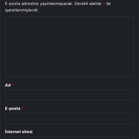
E-posta adresiniz yayınlanmayacak.
Gerekli alanlar
*
ile
işaretlenmişlerdir
Y
o
r
u
m
*
Ad
*
E-posta
*
İnternet sitesi