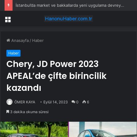
İstanbul’da market ve bakkallarda yeni uygulama devreye girdi
Menü
Anasayfa
/
Haber
Haber
Chery, JD Power 2023
APEAL’de çifte birincilik
kazandı
ÖMER KAYA
Eylül 14, 2023
0
6
3 dakika okuma süresi