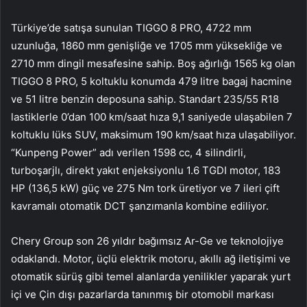
Türkiye’de satışa sunulan TIGGO 8 PRO, 4722 mm
uzunluğa, 1860 mm genişliğe ve 1705 mm yüksekliğe ve
2710 mm dingil mesafesine sahip. Boş ağırlığı 1565 kg olan
TIGGO 8 PRO, 5 koltuklu konumda 479 litre bagaj hacmine
ve 51 litre benzin deposuna sahip. Standart 235/55 R18
lastiklerle 0’dan 100 km/saat hıza 9,1 saniyede ulaşabilen 7
koltuklu lüks SUV, maksimum 190 km/saat hıza ulaşabiliyor.
“Kunpeng Power” adı verilen 1598 cc, 4 silindirli,
turboşarjlı, direkt yakıt enjeksiyonlu 1.6 TGDI motor, 183
HP (136,5 kW) güç ve 275 Nm tork üretiyor ve 7 ileri çift
kavramalı otomatik DCT şanzımanla kombine ediliyor.
Chery Group son 26 yıldır bağımsız Ar-Ge ve teknolojiye
odaklandı. Motor, üçlü elektrik motoru, akıllı ağ iletişimi ve
otomatik sürüş gibi temel alanlarda yenilikler yaparak yurt
içi ve Çin dışı pazarlarda tanınmış bir otomobil markası