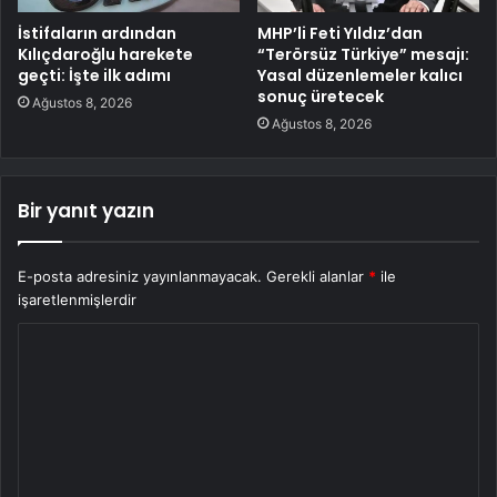
İstifaların ardından
MHP’li Feti Yıldız’dan
Kılıçdaroğlu harekete
“Terörsüz Türkiye” mesajı:
geçti: İşte ilk adımı
Yasal düzenlemeler kalıcı
sonuç üretecek
Ağustos 8, 2026
Ağustos 8, 2026
Bir yanıt yazın
E-posta adresiniz yayınlanmayacak.
Gerekli alanlar
*
ile
işaretlenmişlerdir
Y
o
r
u
m