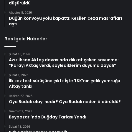
düşürüldü
Ağustos 8, 2026
Düğün konvoyu yolu kapattı: Kesilen ceza masrafları
aştı!
Rastgele Haberler
Şubat 13, 2026
Aziz İhsan Aktaş davasında dikkat çeken savunma:
“Parayı Aktaş verdi, söylediklerim duyuma dayalı”
Şubat 1, 2026
İlk kez test sürüşüne çıktı: İşte TSK’nın çelik yumruğu
Altay tankı
Haziran 27, 2025
Oya Budak olayı nedir? Oya Budak neden öldürüldü?
Temmuz 9, 2025
Beypazarı’nda Buğday Tarlası Yandı
Şubat 18, 2026