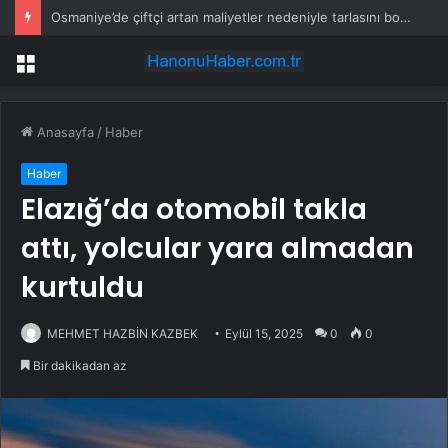
Osmaniye’de çiftçi artan maliyetler nedeniyle tarlasını boş bıraktı
Menü
Anasayfa
/
Haber
Haber
Elazığ’da otomobil takla
attı, yolcular yara almadan
kurtuldu
MEHMET HAZBİN KAZBEK
Eylül 15, 2025
0
0
Bir dakikadan az