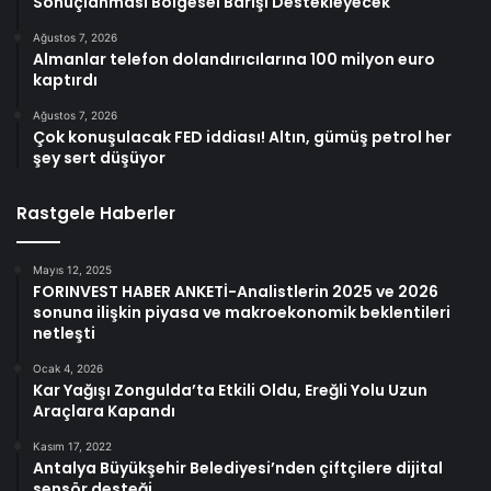
Sonuçlanması Bölgesel Barışı Destekleyecek
Ağustos 7, 2026
Almanlar telefon dolandırıcılarına 100 milyon euro
kaptırdı
Ağustos 7, 2026
Çok konuşulacak FED iddiası! Altın, gümüş petrol her
şey sert düşüyor
Rastgele Haberler
Mayıs 12, 2025
FORINVEST HABER ANKETİ-Analistlerin 2025 ve 2026
sonuna ilişkin piyasa ve makroekonomik beklentileri
netleşti
Ocak 4, 2026
Kar Yağışı Zongulda’ta Etkili Oldu, Ereğli Yolu Uzun
Araçlara Kapandı
Kasım 17, 2022
Antalya Büyükşehir Belediyesi’nden çiftçilere dijital
sensör desteği