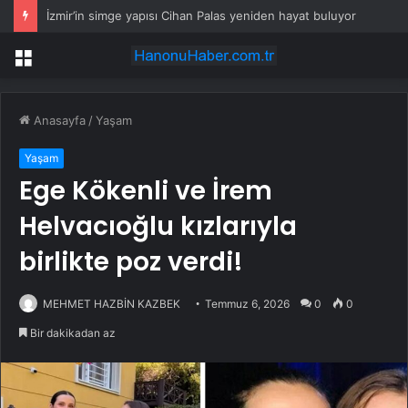
Çin: Güney Çin Denizi Davranış Kuralları Görüşmelerinin Sonuçlanması Bölgesel Barışı Destekleyecek
Menü
Anasayfa
/
Yaşam
Yaşam
Ege Kökenli ve İrem
Helvacıoğlu kızlarıyla
birlikte poz verdi!
MEHMET HAZBİN KAZBEK
Temmuz 6, 2026
0
0
Bir dakikadan az