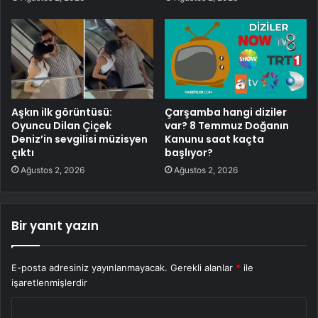
Aşkın ilk görüntüsü:
Çarşamba hangi diziler
Oyuncu Dilan Çiçek
var? 8 Temmuz Doğanın
Deniz’in sevgilisi müzisyen
Kanunu saat kaçta
çıktı
başlıyor?
Ağustos 2, 2026
Ağustos 2, 2026
Bir yanıt yazın
E-posta adresiniz yayınlanmayacak.
Gerekli alanlar
*
ile
işaretlenmişlerdir
Y