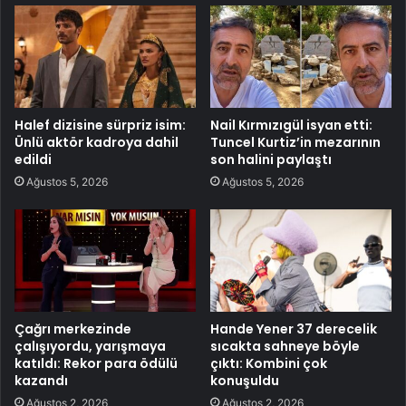
Halef dizisine sürpriz isim:
Nail Kırmızıgül isyan etti:
Ünlü aktör kadroya dahil
Tuncel Kurtiz’in mezarının
edildi
son halini paylaştı
Ağustos 5, 2026
Ağustos 5, 2026
Çağrı merkezinde
Hande Yener 37 derecelik
çalışıyordu, yarışmaya
sıcakta sahneye böyle
katıldı: Rekor para ödülü
çıktı: Kombini çok
kazandı
konuşuldu
Ağustos 2, 2026
Ağustos 2, 2026