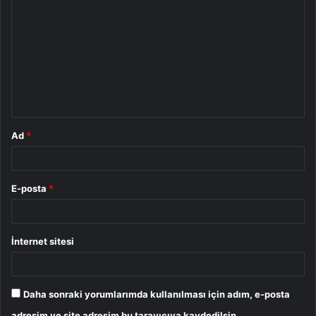
o
r
u
m
*
Ad
*
E-posta
*
İnternet sitesi
Daha sonraki yorumlarımda kullanılması için adım, e-posta
adresim ve site adresim bu tarayıcıya kaydedilsin.