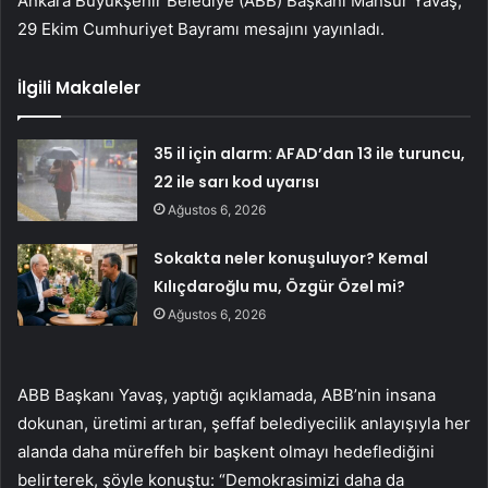
Ankara Büyükşehir Belediye (ABB) Başkanı Mansur Yavaş,
29 Ekim Cumhuriyet Bayramı mesajını yayınladı.
İlgili Makaleler
35 il için alarm: AFAD’dan 13 ile turuncu,
22 ile sarı kod uyarısı
Ağustos 6, 2026
Sokakta neler konuşuluyor? Kemal
Kılıçdaroğlu mu, Özgür Özel mi?
Ağustos 6, 2026
ABB Başkanı Yavaş, yaptığı açıklamada, ABB’nin insana
dokunan, üretimi artıran, şeffaf belediyecilik anlayışıyla her
alanda daha müreffeh bir başkent olmayı hedeflediğini
belirterek, şöyle konuştu: “Demokrasimizi daha da