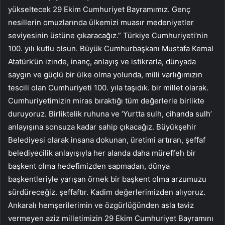
yükseltecek 29 Ekim Cumhuriyet Bayramımız. Genç
nesillerin omuzlarında ülkemizi muasır medeniyetler
seviyesinin üstüne çıkaracağız.” Türkiye Cumhuriyeti’nin
100. yılı kutlu olsun. Büyük Cumhurbaşkanı Mustafa Kemal
Atatürk’ün izinde, inanç, anlayış ve istikrarla, dünyada
saygın ve güçlü bir ülke olma yolunda, milli varlığımızın
tescili olan Cumhuriyeti 100. yıla taşıdık. bir millet olarak.
Cumhuriyetimizin miras bıraktığı tüm değerlerle birlikte
duruyoruz. Birliktelik ruhuna ve ‘Yurtta sulh, cihanda sulh’
anlayışına sonsuza kadar sahip çıkacağız. Büyükşehir
Belediyesi olarak insana dokunan, üretimi artıran, şeffaf
belediyecilik anlayışıyla her alanda daha müreffeh bir
başkent olma hedefimizden sapmadan, dünya
başkentleriyle yarışan örnek bir başkent olma arzumuzu
sürdüreceğiz. şeffaftır. Kadim değerlerimizden alıyoruz.
Ankaralı hemşerilerimin ve özgürlüğünden asla taviz
vermeyen aziz milletimizin 29 Ekim Cumhuriyet Bayramını