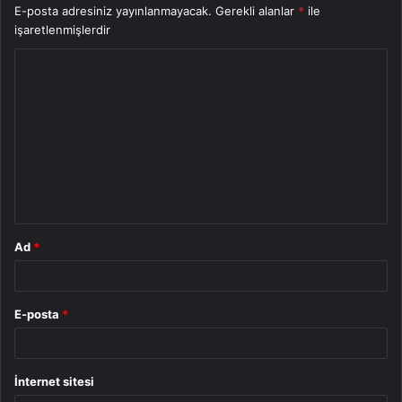
E-posta adresiniz yayınlanmayacak.
Gerekli alanlar
*
ile
işaretlenmişlerdir
Y
o
r
u
m
*
Ad
*
E-posta
*
İnternet sitesi