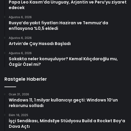
Papa Leo Kasım’da Uruguay, Arjantin ve Peru’yu ziyaret
edecek
Ağustos 6, 2026
Rusya’da yakıt fiyatları Haziran ve Temmuz’da
enflasyona %0,5 ekledi
Ağustos 6, 2026
Artvin’de Çay Hasadı Başladı
Ağustos 6, 2026
Sokakta neler konuşuluyor? Kemal Kılıçdaroğlu mu,
Özgür Özel mi?
Rastgele Haberler
Ocak 31, 2026
Windows 11, 1 milyar kullanıcıyı geçti: Windows 10’un
rekorunu solladı
Ekim 16, 2025
İşçi Sendikası, MindsEye Stüdyosu Build a Rocket Boy’a
Dava Açtı