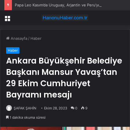
Papa Leo Kasım’da Uruguay, Arjantin ve Peru’yu ziyaret edecek
Menü
Anasayfa
/
Haber
Haber
Ankara Büyükşehir Belediye
Başkanı Mansur Yavaş’tan
29 Ekim Cumhuriyet
Bayramı mesajı
ŞAFAK ŞAHİN
Ekim 28, 2023
0
9
1 dakika okuma süresi