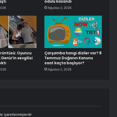
aştı
ödülü kazandı
2026
Ağustos 2, 2026
görüntüsü: Oyuncu
Çarşamba hangi diziler var? 8
 Deniz’in sevgilisi
Temmuz Doğanın Kanunu
ıktı
saat kaçta başlıyor?
2026
Ağustos 2, 2026
le işaretlenmişlerdir