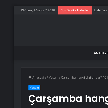
Dalaman Ş
Cuma, Ağustos 7 2026
Son Dakika Haberleri
ANASAY
Anasayfa
/
Yaşam
/
Çarşamba hangi diziler var? 10
Yaşam
Çarşamba hangi 