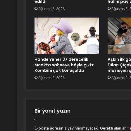
edildi
halini payl
Ağustos 5, 2026
Ağustos 5, 
Hande Yener 37 derecelik
Aşkın ilk 
sıcakta sahneye böyle çıktı:
Dilan Çiçek
Kombini çok konuşuldu
müzisyen ç
Ağustos 2, 2026
Ağustos 2, 
Bir yanıt yazın
E-posta adresiniz yayınlanmayacak.
Gerekli alanlar
*
i