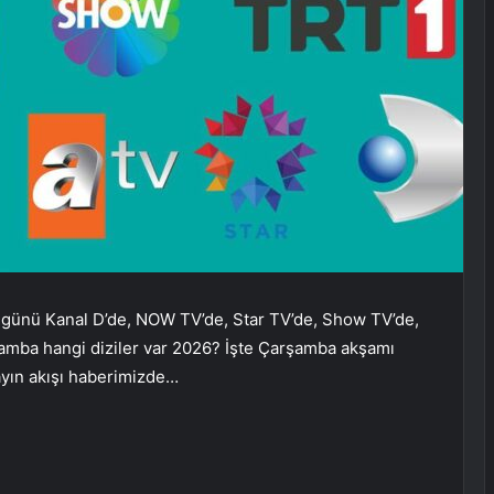
 günü Kanal D’de, NOW TV’de, Star TV’de, Show TV’de,
rşamba hangi diziler var 2026? İşte Çarşamba akşamı
ayın akışı haberimizde…