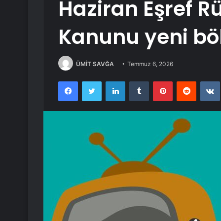
Haziran Eşref R
Kanunu yeni bö
ÜMİT SAVĞA
Temmuz 6, 2026
Facebook
Twitter
LinkedIn
Tumblr
Pinterest
Reddit