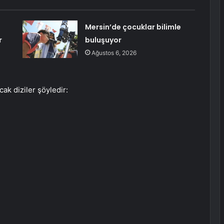
Mersin’de çocuklar bilimle
r
buluşuyor
Ağustos 6, 2026
k diziler şöyledir: