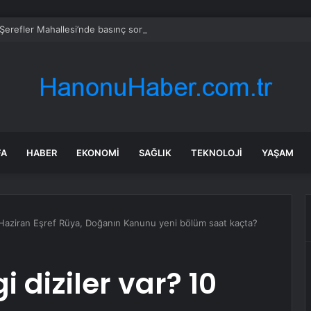
erefler Mahallesi’nde basınç sorunu giderildi
FA
HABER
EKONOMI
SAĞLIK
TEKNOLOJI
YAŞAM
 Haziran Eşref Rüya, Doğanın Kanunu yeni bölüm saat kaçta?
diziler var? 10