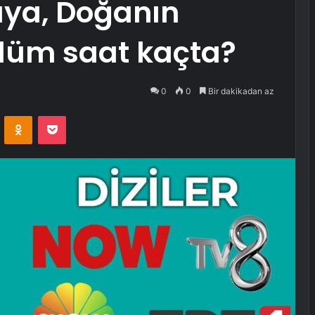
üya, Doğanın
lüm saat kaçta?
0
0
Bir dakikadan az
VKontakte
Odnoklassniki
Pocket