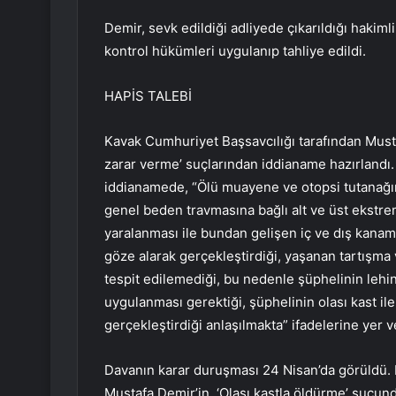
Demir, sevk edildiği adliyede çıkarıldığı hakimli
kontrol hükümleri uygulanıp tahliye edildi.
HAPİS TALEBİ
Kavak Cumhuriyet Başsavcılığı tarafından Must
zarar verme’ suçlarından iddianame hazırland
iddianamede, “Ölü muayene ve otopsi tutanağı
genel beden travmasına bağlı alt ve üst ekstre
yaralanması ile bundan gelişen iç ve dış kanam
göze alarak gerçekleştirdiği, yaşanan tartışma 
tespit edilemediği, bu nedenle şüphelinin lehi
uygulanması gerektiği, şüphelinin olası kast i
gerçekleştirdiği anlaşılmakta” ifadelerine yer ve
Davanın karar duruşması 24 Nisan’da görüldü. 
Mustafa Demir’in, ‘Olası kastla öldürme’ suçund