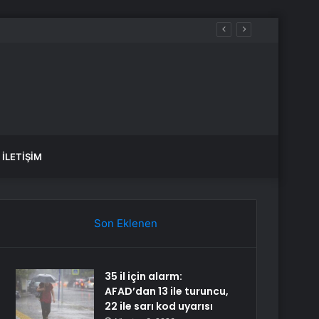
İLETIŞIM
Son Eklenen
35 il için alarm:
AFAD’dan 13 ile turuncu,
22 ile sarı kod uyarısı