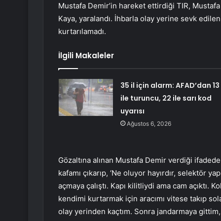
Mustafa Demir’in hareket ettirdiği TIR, Mustafa
Kaya, yaralandı. İhbarla olay yerine sevk edile
kurtarılamadı.
İlgili Makaleler
35 il için alarm: AFAD’dan 13
ile turuncu, 22 ile sarı kod
uyarısı
Ağustos 6, 2026
Gözaltına alınan Mustafa Demir verdiği ifadede,
kafamı çıkarıp, ‘Ne oluyor hayırdır, selektör ya
açmaya çalıştı. Kapı kilitliydi ama cam açıktı.
kendimi kurtarmak için aracımı vitese takıp sol
olay yerinden kaçtım. Sonra jandarmaya gittim,