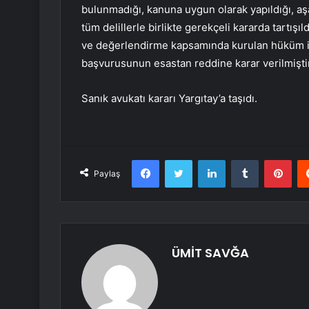
bulunmadığı, kanuna uygun olarak yapıldığı, aş
tüm delillerle birlikte gerekçeli kararda tartış
ve değerlendirme kapsamında kurulan hüküm içe
başvurusunun esastan reddine karar verilmiştir
Sanık avukatı kararı Yargıtay’a taşıdı.
Facebook
Twitter
LinkedIn
Tumblr
Pint
Paylaş
ÜMİT SAVĞA