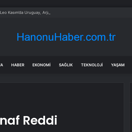
Leo Kasım’da Uruguay, Arjantin ve Peru’yu ziyaret edecek
FA
HABER
EKONOMI
SAĞLIK
TEKNOLOJI
YAŞAM
inaf Reddi