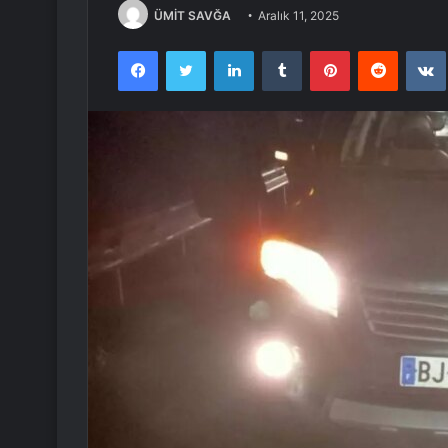
ÜMİT SAVĞA
Aralık 11, 2025
Facebook
Twitter
LinkedIn
Tumblr
Pinterest
Reddit