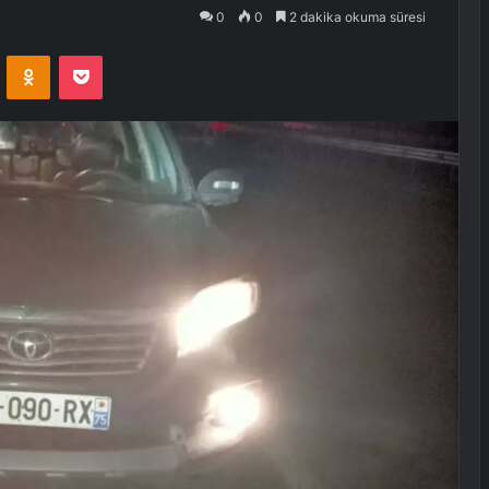
0
0
2 dakika okuma süresi
VKontakte
Odnoklassniki
Pocket