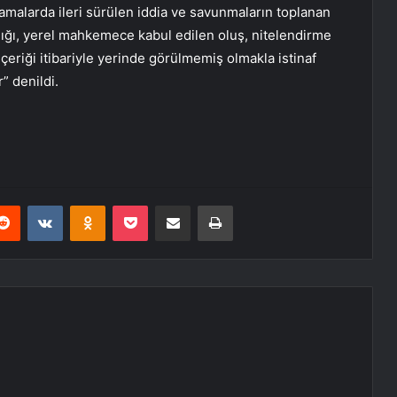
amalarda ileri sürülen iddia ve savunmaların toplanan
ıldığı, yerel mahkemece kabul edilen oluş, nitelendirme
riği itibariyle yerinde görülmemiş olmakla istinaf
” denildi.
erest
Reddit
VKontakte
Odnoklassniki
Pocket
E-Posta ile paylaş
Yazdır