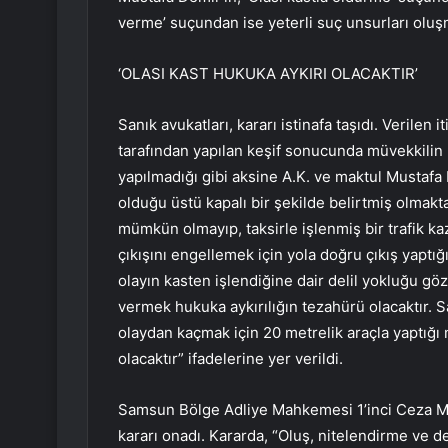
verme’ suçundan ise yeterli suç unsurları oluş
‘OLASI KAST HUKUKA AYKIRI OLACAKTIR’
Sanık avukatları, kararı istinafa taşıdı. Veril
tarafından yapılan keşif sonucunda müvekkilin ka
yapılmadığı gibi aksine A.K. ve maktul Mustafa K
olduğu üstü kapalı bir şekilde belirtmiş olmakt
mümkün olmayıp, taksirle işlenmiş bir trafik k
çıkışını engellemek için yola doğru çıkış yaptığı
olayın kasten işlendiğine dair delil yokluğu göz
vermek hukuka aykırılığın tezahürü olacaktır. S
olaydan kaçmak için 20 metrelik araçla yaptığı
olacaktır” ifadelerine yer verildi.
Samsun Bölge Adliye Mahkemesi 1’inci Ceza M
kararı onadı. Kararda, “Oluş, nitelendirme ve 