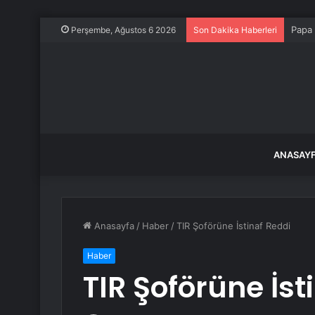
Papa 
Perşembe, Ağustos 6 2026
Son Dakika Haberleri
ANASAY
Anasayfa
/
Haber
/
TIR Şoförüne İstinaf Reddi
Haber
TIR Şoförüne İst