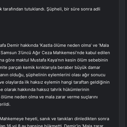
k tarafından tutuklandı. Şüpheli, bir süre sonra adli
afa Demir hakkında ‘Kastla ölüme neden olma’ ve ‘Mala
ı. Samsun 3’üncü Ağır Ceza Mahkemesi’nde kabul edilen
na göre maktul Mustafa Kaya’nın kesin ölüm sebebinin
mite parçalı kemik kırıklarıyla beraber büyük damar
anın olduğu, şüphelinin eylemlerini olası ağır sonucu
ve olaylarda ilk haksız eylemin hangi taraftan geldiğinin
ne olarak hakkında haksız tahrik hükümlerinin
le ölüme neden olma ve mala zarar verme suçlarını
rildi.
Mahkemeye heyeti, sanık ve tanıkları dinledikten sonra
an 16 yıl 8 ay hapsine hükmetti. Demir’in ‘Mala zarar