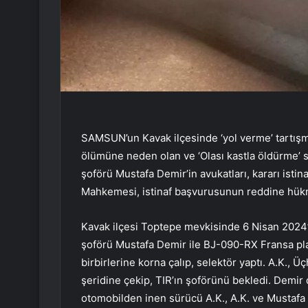
SAMSUN’un Kavak ilçesinde ‘yol verme’ tartışm
ölümüne neden olan ve ‘Olası kastla öldürme’ su
şoförü Mustafa Demir’in avukatları, kararı isti
Mahkemesi, istinaf başvurusunun reddine hükm
Kavak ilçesi Toptepe mevkisinde 6 Nisan 2024’t
şoförü Mustafa Demir ile BJ-090-RX Fransa pla
birbirlerine korna çalıp, selektör yaptı. A.K.,
şeridine çekip, TIR’ın şoförünü bekledi. Demir
otomobilden inen sürücü A.K., A.K. ve Mustafa 