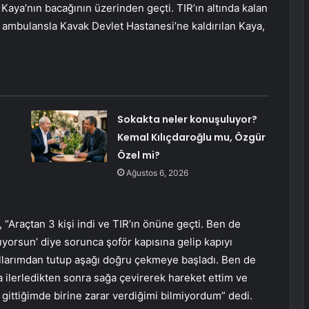
 Kaya’nın bacağının üzerinden geçti. TIR’ın altında kalan
n ambulansla Kavak Devlet Hastanesi’ne kaldırılan Kaya,
Sokakta neler konuşuluyor?
Kemal Kılıçdaroğlu mu, Özgür
Özel mi?
Ağustos 6, 2026
 “Araçtan 3 kişi indi ve TIR’ın önüne geçti. Ben de
pıyorsun’ diye sorunca şoför kapısına gelip kapıyı
 Kollarımdan tutup aşağı doğru çekmeye başladı. Ben de
a ilerledikten sonra sağa çevirerek hareket ettim ve
 gittiğimde birine zarar verdiğimi bilmiyordum” dedi.