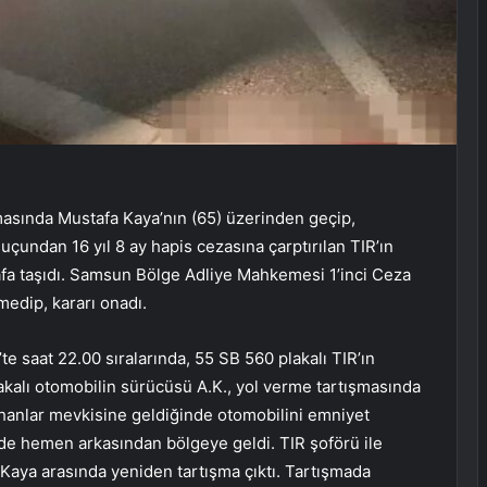
asında Mustafa Kaya’nın (65) üzerinden geçip,
çundan 16 yıl 8 ay hapis cezasına çarptırılan TIR’ın
nafa taşıdı. Samsun Bölge Adliye Mahkemesi 1’inci Ceza
edip, kararı onadı.
e saat 22.00 sıralarında, 55 SB 560 plakalı TIR’ın
kalı otomobilin sürücüsü A.K., yol verme tartışmasında
 Üçhanlar mevkisine geldiğinde otomobilini emniyet
 de hemen arkasından bölgeye geldi. TIR şoförü ile
Kaya arasında yeniden tartışma çıktı. Tartışmada