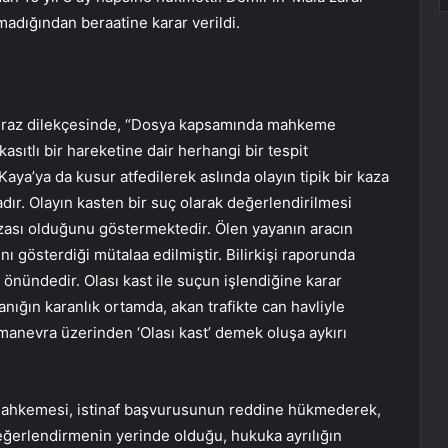
madığından beraatine karar verildi.
en itiraz dilekçesinde, “Dosya kapsamında mahkeme
sıtlı bir hareketine dair herhangi bir tespit
aya’ya da kusur atfedilerek aslında olayın tipik bir kaza
adır. Olayın kasten bir suç olarak değerlendirilmesi
azası olduğunu göstermektedir. Ölen yayanın aracın
nı gösterdiği mütalaa edilmiştir. Bilirkişi raporunda
 önündedir. Olası kast ile suçun işlendiğine karar
anığın karanlık ortamda, akan trafikte can havliyle
 manevra üzerinden ‘Olası kast’ demek oluşa aykırı
ahkemesi, istinaf başvurusunun reddine hükmederek,
değerlendirmenin yerinde olduğu, hukuka ayrılığın