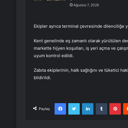
Ağustos 7, 2026
Ekipler ayrıca terminal çevresinde dilenciliğe 
Kent genelinde eş zamanlı olarak yürütülen den
markette hijyen koşulları, iş yeri açma ve çalışma
uyum kontrol edildi.
Zabıta ekiplerinin, halk sağlığını ve tüketici h
bildirildi.
Facebook
Twitter
LinkedIn
Tumblr
Pint
Paylaş