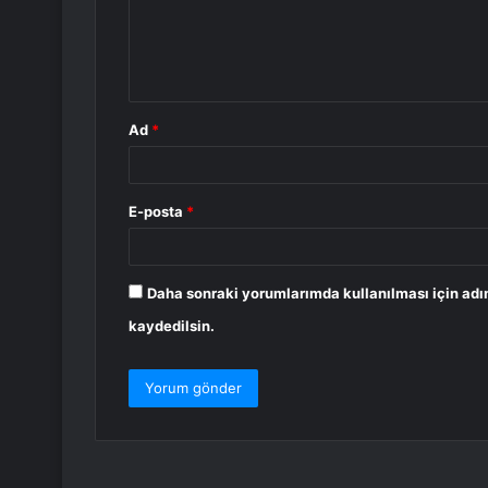
u
m
*
Ad
*
E-posta
*
Daha sonraki yorumlarımda kullanılması için adı
kaydedilsin.