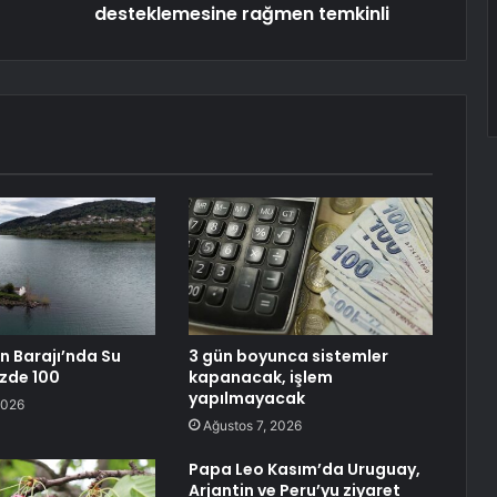
desteklemesine rağmen temkinli
 Barajı’nda Su
3 gün boyunca sistemler
üzde 100
kapanacak, işlem
yapılmayacak
2026
Ağustos 7, 2026
Papa Leo Kasım’da Uruguay,
Arjantin ve Peru’yu ziyaret