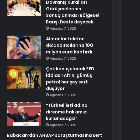
Davranış Kuralları
Görüşmelerinin
Sonuçlanması Bölgesel
Barışı Destekleyecek
Ağustos 7, 2026
Almanlar telefon
dolandırıcılarına 100
milyon euro kaptırdı
Ağustos 7, 2026
Çok konuşulacak FED
iddiası! Altın, gümüş
petrol her şey sert
düşüyor
Ağustos 7, 2026
“Türk Milleti adına
direnme hakkımızı
kullanacağız”
Ağustos 7, 2026
Babacan’dan AHBAP soruşturmasına sert