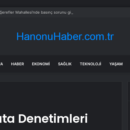
erefler Mahallesi’nde basınç sorunu giderildi
FA
HABER
EKONOMI
SAĞLIK
TEKNOLOJI
YAŞAM
ta Denetimleri