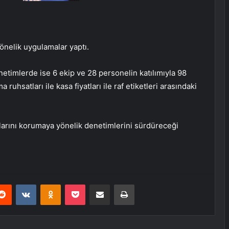
yönelik uygulamalar yaptı.
etimlerde ise 6 ekip ve 28 personelin katılımıyla 98
 ruhsatları ile kasa fiyatları ile raf etiketleri arasındaki
aklarını korumaya yönelik denetimlerini sürdüreceği
erest
Reddit
VKontakte
Odnoklassniki
Pocket
E-Posta ile paylaş
Yazdır