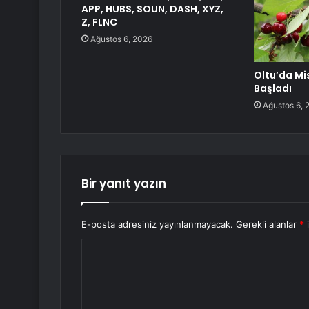
APP, HUBS, SOUN, DASH, XYZ,
Z, FLNC
Ağustos 6, 2026
Oltu’da Mis
Başladı
Ağustos 6, 
Bir yanıt yazın
E-posta adresiniz yayınlanmayacak.
Gerekli alanlar
*
i
Y
o
r