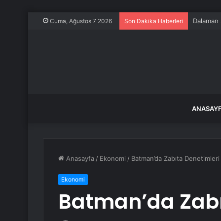
Dalaman Ş
Cuma, Ağustos 7 2026
Son Dakika Haberleri
ANASAY
Anasayfa
/
Ekonomi
/
Batman’da Zabıta Denetimleri
Ekonomi
Batman’da Zabı