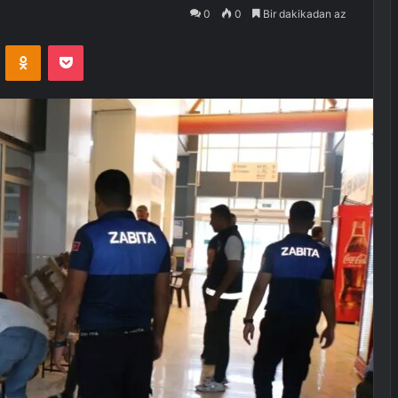
0
0
Bir dakikadan az
VKontakte
Odnoklassniki
Pocket