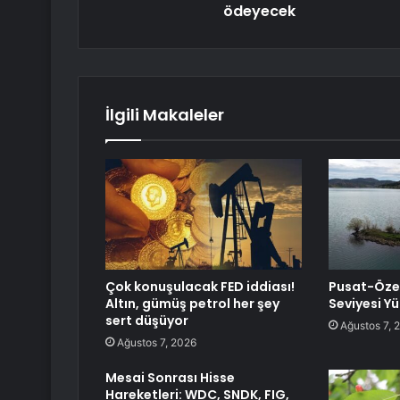
ödeyecek
İlgili Makaleler
Çok konuşulacak FED iddiası!
Pusat-Özen
Altın, gümüş petrol her şey
Seviyesi Y
sert düşüyor
Ağustos 7, 
Ağustos 7, 2026
Mesai Sonrası Hisse
Hareketleri: WDC, SNDK, FIG,