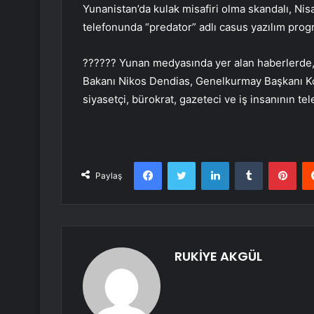
Yunanistan’da kulak misafiri olma skandalı, Ni
telefonunda “predator” adlı casus yazılım prog
?????? Yunan medyasında yer alan haberlerde, 
Bakanı Nikos Dendias, Genelkurmay Başkanı Ko
siyasetçi, bürokrat, gazeteci ve iş insanının tele
Facebook
Twitter
LinkedIn
Tumblr
Pint
Paylaş
RUKİYE AKGÜL