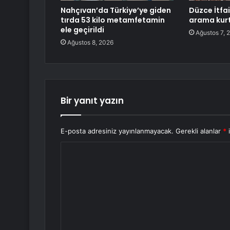
Nahçıvan’da Türkiye’ye giden
Düzce İtfa
tırda 53 kilo metamfetamin
arama kur
ele geçirildi
Ağustos 7, 
Ağustos 8, 2026
Bir yanıt yazın
E-posta adresiniz yayınlanmayacak.
Gerekli alanlar
*
i
Y
o
r
u
m
*