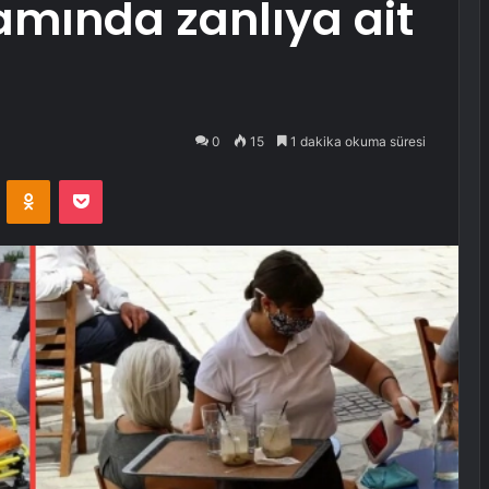
amında zanlıya ait
0
15
1 dakika okuma süresi
VKontakte
Odnoklassniki
Pocket