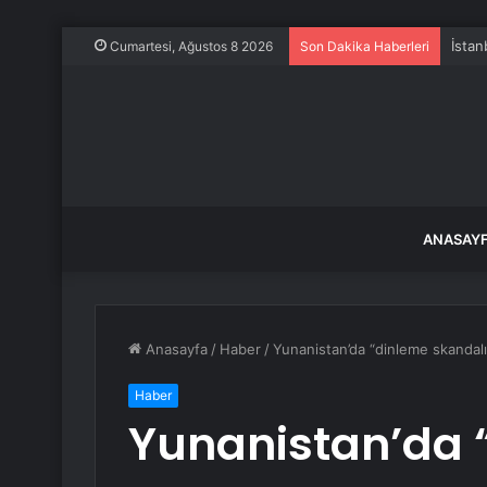
İstan
Cumartesi, Ağustos 8 2026
Son Dakika Haberleri
ANASAY
Anasayfa
/
Haber
/
Yunanistan’da “dinleme skandalı
Haber
Yunanistan’da 