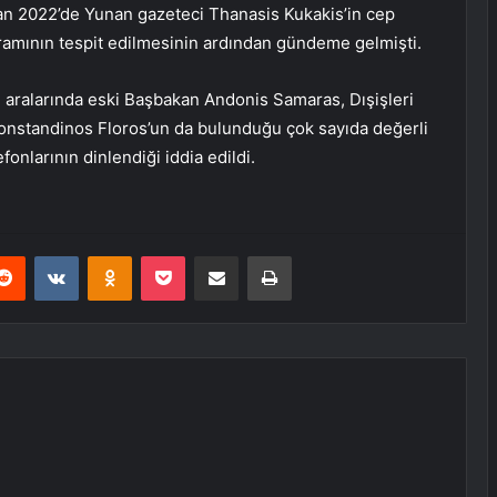
san 2022’de Yunan gazeteci Thanasis Kukakis’in cep
ramının tespit edilmesinin ardından gündeme gelmişti.
aralarında eski Başbakan Andonis Samaras, Dışişleri
nstandinos Floros’un da bulunduğu çok sayıda değerli
fonlarının dinlendiği iddia edildi.
erest
Reddit
VKontakte
Odnoklassniki
Pocket
E-Posta ile paylaş
Yazdır