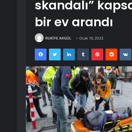
skandalı” kaps
bir ev arandı
RUKİYE AKGÜL
Ocak 19, 2023
Facebook
Twitter
LinkedIn
Tumblr
Pinterest
Reddit