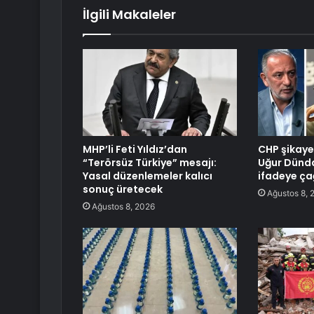
İlgili Makaleler
MHP’li Feti Yıldız’dan
CHP şikayet
“Terörsüz Türkiye” mesajı:
Uğur Dünda
Yasal düzenlemeler kalıcı
ifadeye çağ
sonuç üretecek
Ağustos 8, 
Ağustos 8, 2026