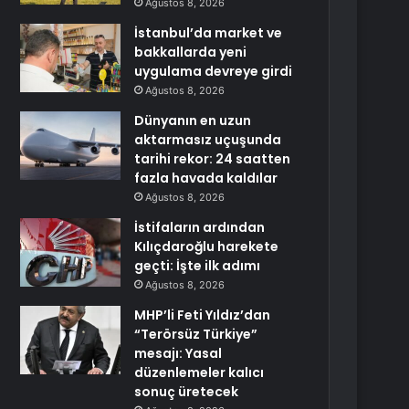
Ağustos 8, 2026
İstanbul’da market ve
bakkallarda yeni
uygulama devreye girdi
Ağustos 8, 2026
Dünyanın en uzun
aktarmasız uçuşunda
tarihi rekor: 24 saatten
fazla havada kaldılar
Ağustos 8, 2026
İstifaların ardından
Kılıçdaroğlu harekete
geçti: İşte ilk adımı
Ağustos 8, 2026
MHP’li Feti Yıldız’dan
“Terörsüz Türkiye”
mesajı: Yasal
düzenlemeler kalıcı
sonuç üretecek