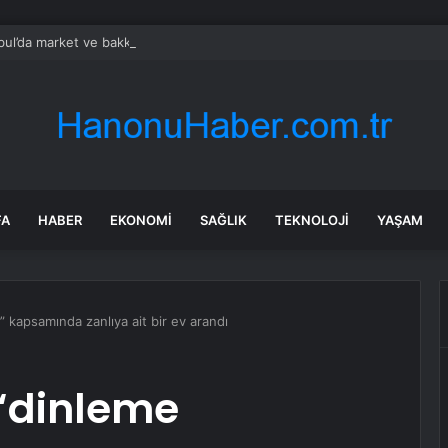
bul’da market ve bakkallarda yeni uygulama devreye girdi
FA
HABER
EKONOMI
SAĞLIK
TEKNOLOJI
YAŞAM
” kapsamında zanlıya ait bir ev arandı
“dinleme