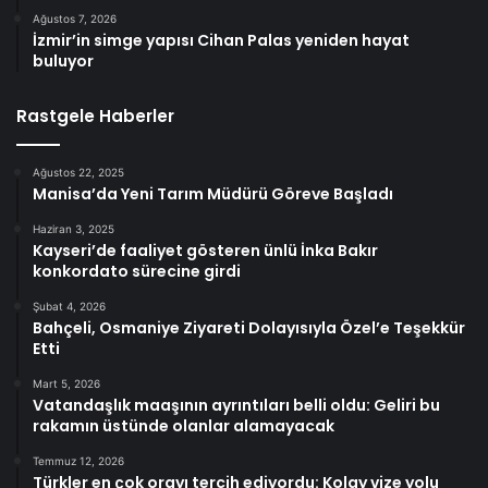
Ağustos 7, 2026
İzmir’in simge yapısı Cihan Palas yeniden hayat
buluyor
Rastgele Haberler
Ağustos 22, 2025
Manisa’da Yeni Tarım Müdürü Göreve Başladı
Haziran 3, 2025
Kayseri’de faaliyet gösteren ünlü İnka Bakır
konkordato sürecine girdi
Şubat 4, 2026
Bahçeli, Osmaniye Ziyareti Dolayısıyla Özel’e Teşekkür
Etti
Mart 5, 2026
Vatandaşlık maaşının ayrıntıları belli oldu: Geliri bu
rakamın üstünde olanlar alamayacak
Temmuz 12, 2026
Türkler en çok orayı tercih ediyordu: Kolay vize yolu