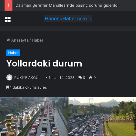
Dalaman Şerefler Mahallesi’nde basınç sorunu giderildi
Menü
Anasayfa
/
Haber
Haber
Yollardaki durum
RUKİYE AKGÜL
Nisan 14, 2023
0
9
1 dakika okuma süresi