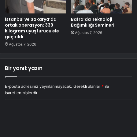
İstanbul ve Sakarya’da
Bafra’da Teknoloji
ortak operasyon: 339
Bağımlılığı Semineri
kilogram uyuşturucu ele
Ağustos 7, 2026
geçirildi
Ağustos 7, 2026
Bir yanıt yazın
E-posta adresiniz yayınlanmayacak.
Gerekli alanlar
*
ile
işaretlenmişlerdir
Y
o
r
u