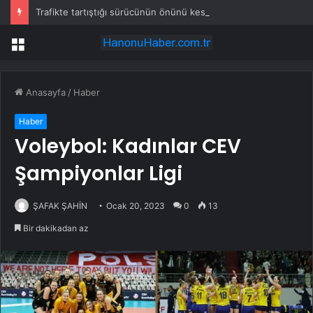
Trafikte tartıştığı sürücünün önünü kesti: Kafanı keserim
Menü
Anasayfa
/
Haber
Haber
Voleybol: Kadınlar CEV
Şampiyonlar Ligi
ŞAFAK ŞAHİN
Ocak 20, 2023
0
13
Bir dakikadan az