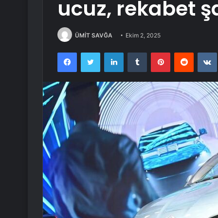
ucuz, rekabet ş
ÜMİT SAVĞA
Ekim 2, 2025
Facebook
Twitter
LinkedIn
Tumblr
Pinterest
Reddit