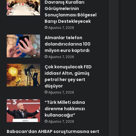
Davranış Kuralları
Görüşmelerinin
Sonuçlanması Bölgesel
Barışı Destekleyecek
Ağustos 7, 2026
Almanlar telefon
dolandırıcılarına 100
milyon euro kaptırdı
Ağustos 7, 2026
Çok konuşulacak FED
iddiası! Altın, gümüş
petrol her şey sert
düşüyor
Ağustos 7, 2026
“Türk Milleti adına
direnme hakkımızı
kullanacağız”
Ağustos 7, 2026
Babacan’dan AHBAP soruşturmasına sert