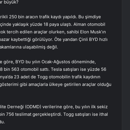
dar büyük?
kli 250 bin aracın trafik kaydı yapıldı. Bu şimdiye
içinde yaklaşık yüzde 18 paya ulaştı. Alman otomobil
çok tercih edilen araçlar olurken, sahibi Elon Musk’ın
azar kaybettiği görülüyor. Öte yandan Çinli BYD hızlı
kamlarına ulaşabilmiş değil.
ine göre, BYD bu yılın Ocak-Ağustos döneminde,
8 bin 563 otomobil sattı. Tesla satışları ise yüzde 56
anya’da 23 adet de Togg otomobilin trafik kaydının
gösterimi gibi amaçlarla ülkeye getirilen araçlar olduğu
ite Derneği (ODMD) verilerine göre, bu yılın ilk sekiz
in 756 teslimat gerçekleştirdi. Togg satışları ise ithal
du.