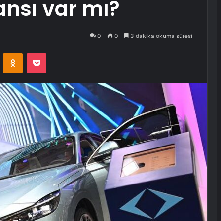
ansı var mı?
0
0
3 dakika okuma süresi
VKontakte
Odnoklassniki
Pocket