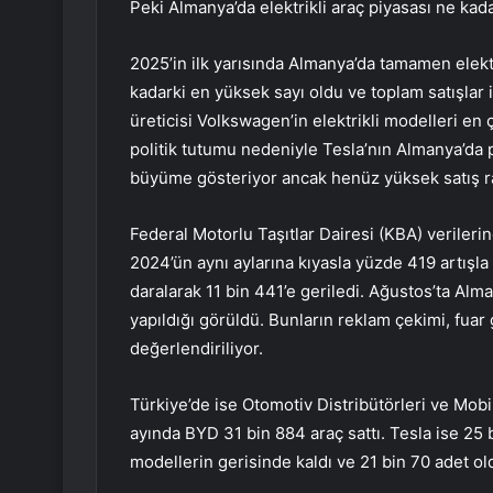
Peki Almanya’da elektrikli araç piyasası ne ka
2025’in ilk yarısında Almanya’da tamamen elektri
kadarki en yüksek sayı oldu ve toplam satışlar 
üreticisi Volkswagen’in elektrikli modelleri en 
politik tutumu nedeniyle Tesla’nın Almanya’da p
büyüme gösteriyor ancak henüz yüksek satış ra
Federal Motorlu Taşıtlar Dairesi (KBA) veriler
2024’ün aynı aylarına kıyasla yüzde 419 artışla 
daralarak 11 bin 441’e geriledi. Ağustos’ta Alm
yapıldığı görüldü. Bunların reklam çekimi, fuar 
değerlendiriliyor.
Türkiye’de ise Otomotiv Distribütörleri ve Mobil
ayında BYD 31 bin 884 araç sattı. Tesla ise 25 b
modellerin gerisinde kaldı ve 21 bin 70 adet ol