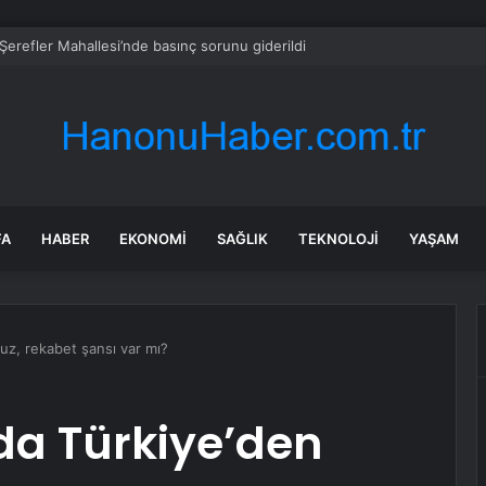
erefler Mahallesi’nde basınç sorunu giderildi
FA
HABER
EKONOMI
SAĞLIK
TEKNOLOJI
YAŞAM
uz, rekabet şansı var mı?
a Türkiye’den