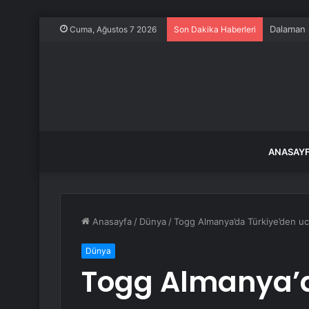
Dalaman Ş
Cuma, Ağustos 7 2026
Son Dakika Haberleri
ANASAY
Anasayfa
/
Dünya
/
Togg Almanya’da Türkiye’den uc
Dünya
Togg Almanya’d