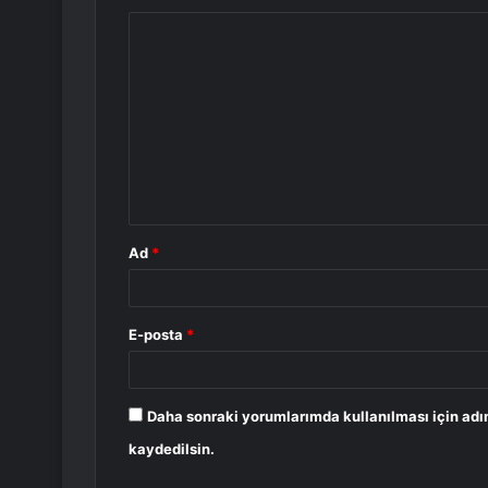
Y
o
r
u
m
*
Ad
*
E-posta
*
Daha sonraki yorumlarımda kullanılması için adı
kaydedilsin.