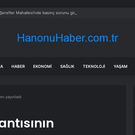
erefler Mahallesi’nde basınç sorunu giderildi
FA
HABER
EKONOMI
SAĞLIK
TEKNOLOJI
YAŞAM
nı yayınladı
antısının