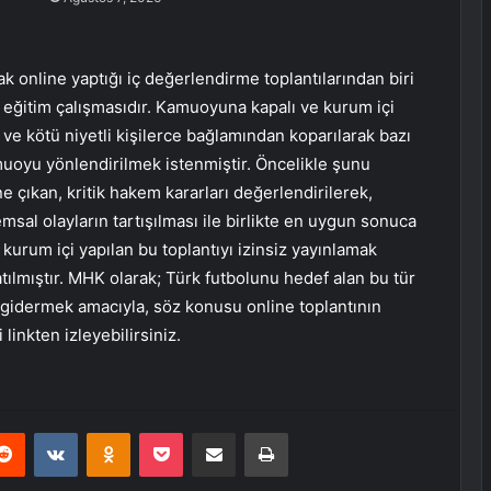
online yaptığı iç değerlendirme toplantılarından biri
ir eğitim çalışmasıdır. Kamuoyuna kapalı ve kurum içi
ve kötü niyetli kişilerce bağlamından koparılarak bazı
uoyu yönlendirilmek istenmiştir. Öncelikle şunu
ne çıkan, kritik hakem kararları değerlendirilerek,
emsal olayların tartışılması ile birlikte en uygun sonuca
urum içi yapılan bu toplantıyı izinsiz yayınlamak
tılmıştır. MHK olarak; Türk futbolunu hedef alan bu tür
ni gidermek amacıyla, söz konusu online toplantının
inkten izleyebilirsiniz.
erest
Reddit
VKontakte
Odnoklassniki
Pocket
E-Posta ile paylaş
Yazdır