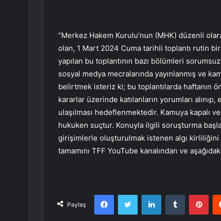
“Merkez Hakem Kurulu’nun (MHK) düzenli olarak 
olan, 1 Mart 2024 Cuma tarihli toplantı rutin b
yapılan bu toplantının bazı bölümleri sorumsuz 
sosyal medya mecralarında yayınlanmış ve kam
belirtmek isteriz ki; bu toplantılarda haftanın ö
kararlar üzerinde katılanların yorumları alınıp, 
ulaşılması hedeflenmektedir. Kamuya kapalı ve k
hukuken suçtur. Konuyla ilgili soruşturma başla
girişimlerle oluşturulmak istenen algı kirliliği
tamamını TFF YouTube kanalından ve aşağıdaki l
Facebook
Twitter
LinkedIn
Tumblr
Pint
Paylaş