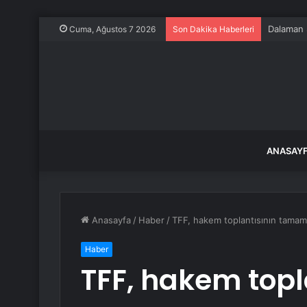
Dalaman Ş
Cuma, Ağustos 7 2026
Son Dakika Haberleri
ANASAY
Anasayfa
/
Haber
/
TFF, hakem toplantısının tamamı
Haber
TFF, hakem topl