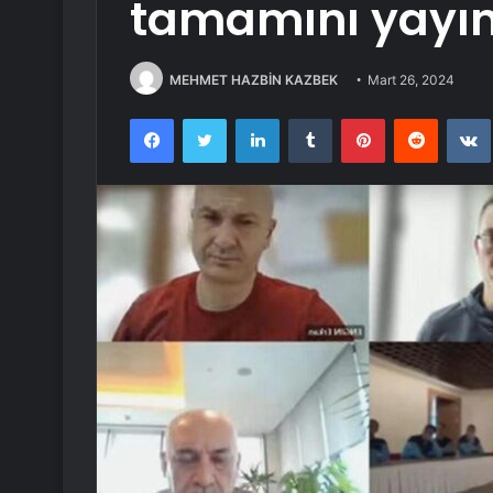
tamamını yayın
MEHMET HAZBİN KAZBEK
Mart 26, 2024
Facebook
Twitter
LinkedIn
Tumblr
Pinterest
Reddit