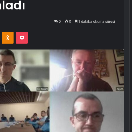
ladı
0
0
1 dakika okuma süresi
VKontakte
Odnoklassniki
Pocket