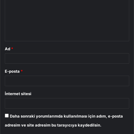
r
u
m
*
Ad
*
E-posta
*
İnternet sitesi
Daha sonraki yorumlarımda kullanılması için adım, e-posta
adresim ve site adresim bu tarayıcıya kaydedilsin.