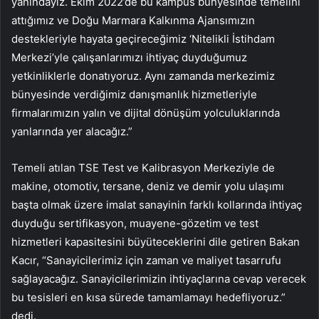
yanındayız. Ekim 2022’de bu kampüs bünyesinde temelini
attığımız ve Doğu Marmara Kalkınma Ajansımızın
destekleriyle hayata geçireceğimiz ‘Nitelikli İstihdam
Merkezi’yle çalışanlarımızı ihtiyaç duyduğumuz
yetkinliklerle donatıyoruz. Aynı zamanda merkezimiz
bünyesinde verdiğimiz danışmanlık hizmetleriyle
firmalarımızın yalın ve dijital dönüşüm yolculuklarında
yanlarında yer alacağız.”
Temeli atılan TSE Test ve Kalibrasyon Merkeziyle de
makine, otomotiv, tersane, deniz ve demir yolu ulaşımı
başta olmak üzere imalat sanayinin farklı kollarında ihtiyaç
duyduğu sertifikasyon, muayene-gözetim ve test
hizmetleri kapasitesini büyüteceklerini dile getiren Bakan
Kacır, “Sanayicilerimiz için zaman ve maliyet tasarrufu
sağlayacağız. Sanayicilerimizin ihtiyaçlarına cevap verecek
bu tesisleri en kısa sürede tamamlamayı hedefliyoruz.”
dedi.