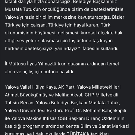
kitaplıklarıyla hızla donatacağız. Belediye Başkanımız
Mustafa Tutuk’un öncülüğünde bizim de desteklerimizle
Yalova’yı hızla bir bilim merkezine kavuşturacağız. Bizler
Türkiye için çalışan, Türkiye için hayal kuran, Türk
ekonomisinin büyümesi, gelişmesi, küresel ölçekte hak
ettiği seviyelere ulaşması için taş üstüne taş koyan
herkesin destekçisiyiz, yanındayız.” ifadesini kullandı.
İl Müftüsü İlyas Yılmaztürk’ün duasının ardından temel
atma ve açılış için butona basıldı.
Yalova Valisi Hülya Kaya, AK Parti Yalova Milletvekilleri
Ahmet Büyükgümüş ve Meliha Akyol, CHP Milletvekili
Tahsin Becan, Yalova Belediye Başkanı Mustafa Tutuk,
Yalova Üniversitesi Rektörü Prof. Dr. Mehmet Bahçekapılı
ile Yalova Makine İhtisas OSB Başkanı Direnç Özdemir’in
katıldığı programın ardından kentte Bilim ve Sanat Merkezi
kurulması ve ildeki okullarda TÜBİTAK kitaplıkları