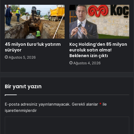
45 milyon Euro’luk yatırım
Koç Holding’den 85 milyon
sürüyor
euroluk satın alma!
Beklenen izin çıktı
Ağustos 5, 2026
Ağustos 4, 2026
Bir yanıt yazın
E-posta adresiniz yayınlanmayacak.
Gerekli alanlar
*
ile
işaretlenmişlerdir
Y
o