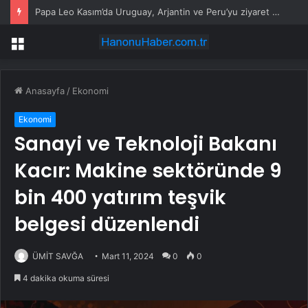
Papa Leo Kasım’da Uruguay, Arjantin ve Peru’yu ziyaret edecek
Menü
Anasayfa
/
Ekonomi
Ekonomi
Sanayi ve Teknoloji Bakanı
Kacır: Makine sektöründe 9
bin 400 yatırım teşvik
belgesi düzenlendi
ÜMİT SAVĞA
Mart 11, 2024
0
0
4 dakika okuma süresi