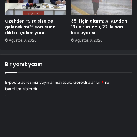
Özel’den “Sıra size de
35 il için alarm: AFAD’dan
gelecek mi?” sorusuna
13 ile turuncu, 22 ile sarı
dikkat çeken yanıt
kod uyarısı
Ağustos 6, 2026
Ağustos 6, 2026
Bir yanıt yazın
E-posta adresiniz yayınlanmayacak.
Gerekli alanlar
*
ile
işaretlenmişlerdir
Y
o
r
u
m