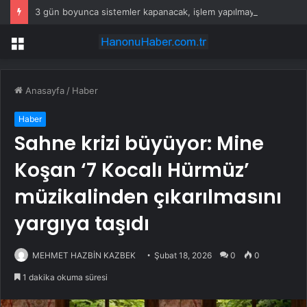
3 gün boyunca sistemler kapanacak, işlem yapılmayacak
Menü
Anasayfa
/
Haber
Haber
Sahne krizi büyüyor: Mine
Koşan ‘7 Kocalı Hürmüz’
müzikalinden çıkarılmasını
yargıya taşıdı
MEHMET HAZBİN KAZBEK
Şubat 18, 2026
0
0
1 dakika okuma süresi