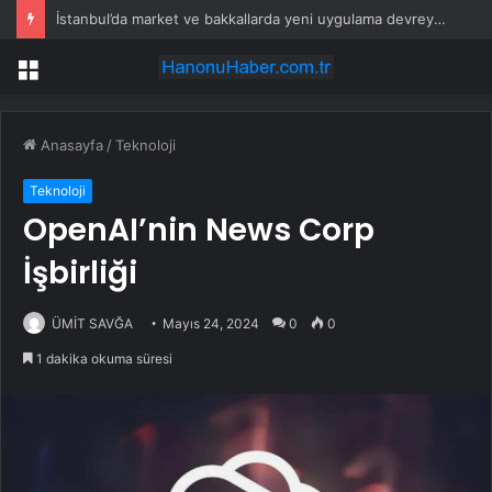
İstanbul’da market ve bakkallarda yeni uygulama devreye girdi
Menü
Anasayfa
/
Teknoloji
Teknoloji
OpenAI’nin News Corp
İşbirliği
ÜMİT SAVĞA
Mayıs 24, 2024
0
0
1 dakika okuma süresi