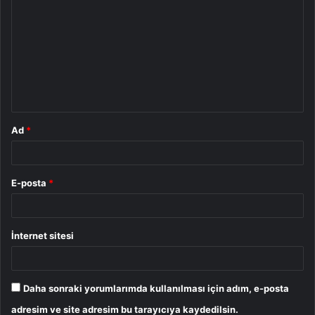
o
r
u
m
*
Ad
*
E-posta
*
İnternet sitesi
Daha sonraki yorumlarımda kullanılması için adım, e-posta
adresim ve site adresim bu tarayıcıya kaydedilsin.