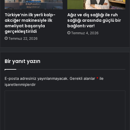
Türkiye’nin ilk yerli kalp-
Ağız ve diş sağlığı ile ruh
akciğer makinesiyle ilk
sağlığı arasında güçlü bir
ameliyat başarıyla
bağlantı var!
gerçekleştirildi
Temmuz 4, 2026
Temmuz 22, 2026
Bir yanıt yazın
E-posta adresiniz yayınlanmayacak.
Gerekli alanlar
*
ile
işaretlenmişlerdir
Y
o
r
u
m