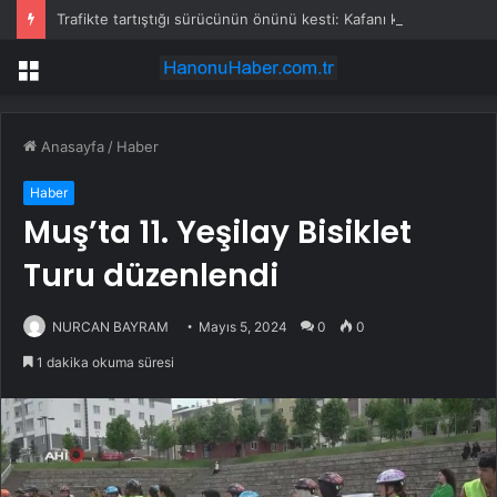
Trafikte tartıştığı sürücünün önünü kesti: Kafanı keserim
Menü
Anasayfa
/
Haber
Haber
Muş’ta 11. Yeşilay Bisiklet
Turu düzenlendi
NURCAN BAYRAM
Mayıs 5, 2024
0
0
1 dakika okuma süresi