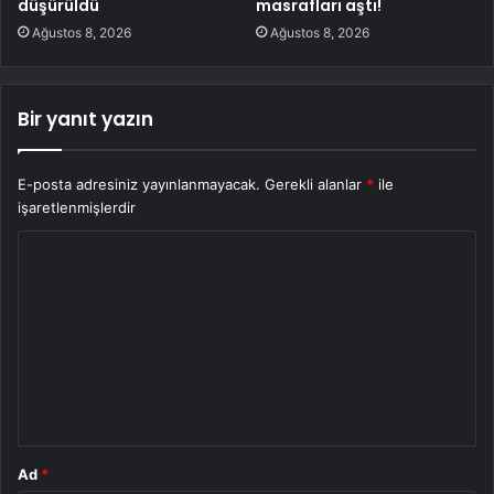
düşürüldü
masrafları aştı!
Ağustos 8, 2026
Ağustos 8, 2026
Bir yanıt yazın
E-posta adresiniz yayınlanmayacak.
Gerekli alanlar
*
ile
işaretlenmişlerdir
Y
o
r
u
m
*
Ad
*