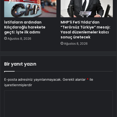
İstifaların ardından
MHP’li Feti Yıldız’dan
Kılıçdaroğlu harekete
“Terörsüz Türkiye” mesajı:
geçti: İşte ilk adımı
Yasal düzenlemeler kalıcı
sonuç üretecek
Ağustos 8, 2026
Ağustos 8, 2026
Bir yanıt yazın
E-posta adresiniz yayınlanmayacak.
Gerekli alanlar
*
ile
işaretlenmişlerdir
Y
o
r