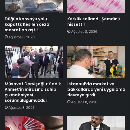
Düğün konvoyu yolu
Kerkük sallandı, Şemdinli
kapattı: Kesilen ceza
hissetti!
masrafları aştı!
Ağustos 8, 2026
Ağustos 8, 2026
Müsavat Dervişoğlu: Sadık
İstanbul’da market ve
Ahmet’in mirasına sahip
bakkallarda yeni uygulama
çıkmak siyasi
devreye girdi
sorumluluğumuzdur
Ağustos 8, 2026
Ağustos 8, 2026