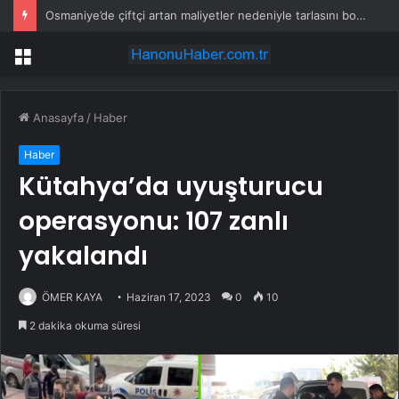
Osmaniye’de çiftçi artan maliyetler nedeniyle tarlasını boş bıraktı
Menü
Anasayfa
/
Haber
Haber
Kütahya’da uyuşturucu
operasyonu: 107 zanlı
yakalandı
ÖMER KAYA
Haziran 17, 2023
0
10
2 dakika okuma süresi