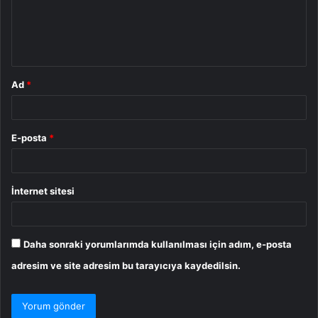
u
m
*
Ad
*
E-posta
*
İnternet sitesi
Daha sonraki yorumlarımda kullanılması için adım, e-posta
adresim ve site adresim bu tarayıcıya kaydedilsin.