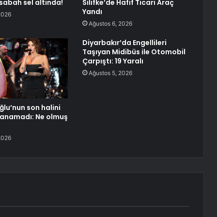
sabah sel altında!
Silifke’de Hafif Ticari Araç
Yandı
2026
Ağustos 6, 2026
Diyarbakır’da Engellileri
Taşıyan Midibüs ile Otomobil
Çarpıştı: 19 Yaralı
Ağustos 5, 2026
ğlu’nun son halini
nanamadı: Ne olmuş
?
2026