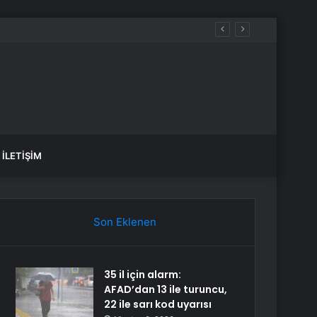
İLETIŞIM
Son Eklenen
35 il için alarm:
AFAD’dan 13 ile turuncu,
22 ile sarı kod uyarısı