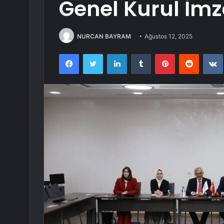
Genel Kurul İmz
NURCAN BAYRAM
Ağustos 12, 2025
Facebook
Twitter
LinkedIn
Tumblr
Pinterest
Reddit