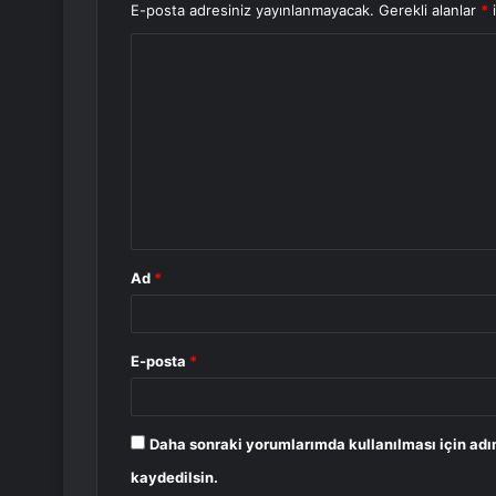
E-posta adresiniz yayınlanmayacak.
Gerekli alanlar
*
i
Y
o
r
u
m
*
Ad
*
E-posta
*
Daha sonraki yorumlarımda kullanılması için adı
kaydedilsin.