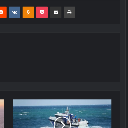
erest
Reddit
VKontakte
Odnoklassniki
Pocket
E-Posta ile paylaş
Yazdır