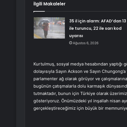
İlgili Makaleler
35 il için alarm: AFAD’dan 13
ile turuncu, 22 ile sarı kod
uyarısı
Ağustos 6, 2026
Kurtulmuş, sosyal medya hesabından yaptığı gö
dolayısıyla Sayın Ackson ve Sayın Chungong’a te
parlamenter ağ olarak görüyor ve çalışmalarına 
bugünün çatışmalarla dolu karmaşık dünyasında
tutmaktadır, bunun için Türkiye olarak üzerimi
gösteriyoruz. Önümüzdeki yıl inşallah nisan ay
gerçekleştireceğimiz için büyük bir memnuniyet