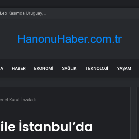
Leo Kasım’da Uruguay, Arjantin ve Peru’yu ziyaret edecek
FA
HABER
EKONOMI
SAĞLIK
TEKNOLOJI
YAŞAM
enel Kurul İmzaladı
ile İstanbul’da