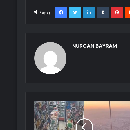
Facebook
Twitter
LinkedIn
Tumblr
Pint
Paylaş
NURCAN BAYRAM