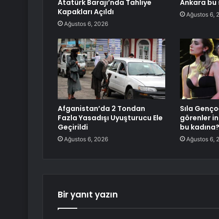
Atatürk Barajı’nda Tahliye
Ankara bu 
Kapakları Açıldı
Ağustos 6, 
Ağustos 6, 2026
Afganistan’da 2 Tondan
Sıla Genço
Fazla Yasadışı Uyuşturucu Ele
görenler i
Geçirildi
bu kadına
Ağustos 6, 2026
Ağustos 6, 
Bir yanıt yazın