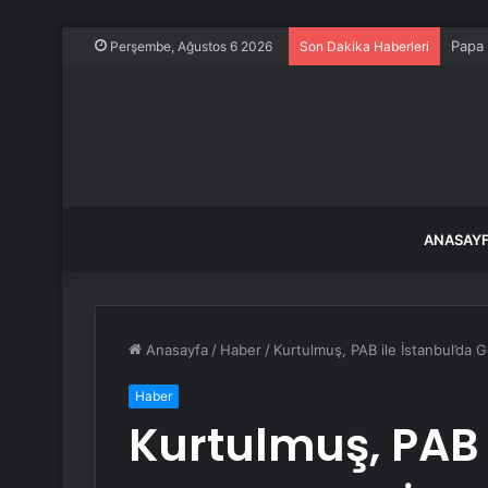
Papa 
Perşembe, Ağustos 6 2026
Son Dakika Haberleri
ANASAY
Anasayfa
/
Haber
/
Kurtulmuş, PAB ile İstanbul’da G
Haber
Kurtulmuş, PAB 