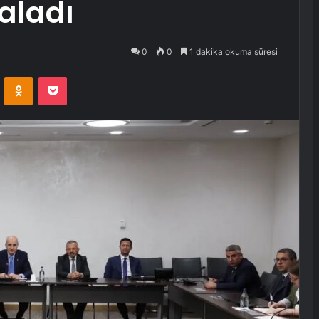
aladı
0
0
1 dakika okuma süresi
VKontakte
Odnoklassniki
Pocket