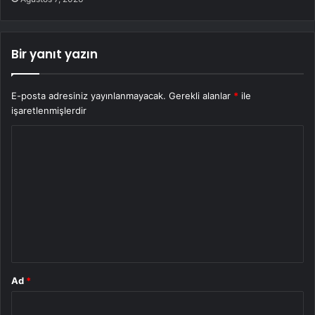
Bir yanıt yazın
E-posta adresiniz yayınlanmayacak.
Gerekli alanlar
*
ile
işaretlenmişlerdir
Y
o
r
u
m
*
Ad
*