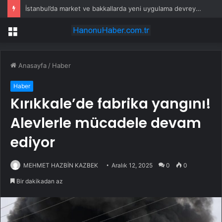
İstanbul’da market ve bakkallarda yeni uygulama devreye girdi
Menü
Anasayfa
/
Haber
Haber
Kırıkkale’de fabrika yangını!
Alevlerle mücadele devam
ediyor
MEHMET HAZBİN KAZBEK
Aralık 12, 2025
0
0
Bir dakikadan az