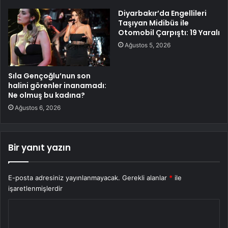
Diyarbakır’da Engellileri
Taşıyan Midibüs ile
Otomobil Çarpıştı: 19 Yaralı
Ağustos 5, 2026
Sıla Gençoğlu’nun son
halini görenler inanamadı:
Ne olmuş bu kadına?
Ağustos 6, 2026
Bir yanıt yazın
E-posta adresiniz yayınlanmayacak.
Gerekli alanlar
*
ile
işaretlenmişlerdir
Y
o