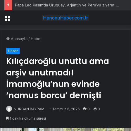
Papa Leo Kasım’da Uruguay, Arjantin ve Peru’yu ziyaret edecek
Menü
Anasayfa
/
Haber
Haber
Kılıçdaroğlu unuttu ama
arşiv unutmadı!
İmamoğlu’nun evinde
‘namus borcu’ demişti
NURCAN BAYRAM
Temmuz 6, 2026
0
0
1 dakika okuma süresi