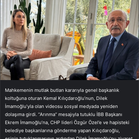
Mahkemenin mutlak butlan kararıyla genel başkanlık
koltuğuna oturan Kemal Kılıçdaroğlu’nun, Dilek
İmamoğlu’yla olan videosu sosyal medyada yeniden
dolaşıma girdi. “Arınma” mesajıyla tutuklu İBB Başkanı
Ekrem İmamoğlu’na, CHP lideri Özgür Özel’e ve hapisteki
belediye başkanlarına gönderme yapan Kılıçdaroğlu,
eşinin tutuklanmasının ardından Dilek İmamoğlu’nu ziyaret