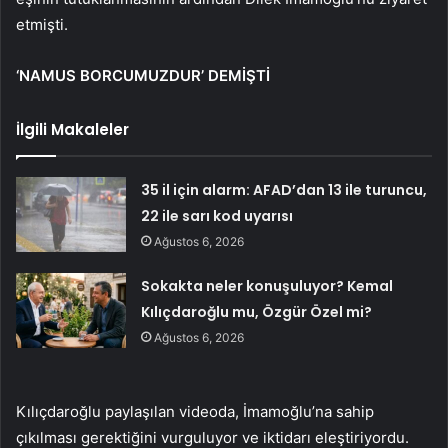
etmişti.
‘NAMUS BORCUMUZDUR’ DEMİŞTİ
İlgili Makaleler
35 il için alarm: AFAD’dan 13 ile turuncu,
22 ile sarı kod uyarısı
Ağustos 6, 2026
Sokakta neler konuşuluyor? Kemal
Kılıçdaroğlu mu, Özgür Özel mi?
Ağustos 6, 2026
Kılıçdaroğlu paylaşılan videoda, İmamoğlu’na sahip
çıkılması gerektiğini vurguluyor ve iktidarı eleştiriyordu.