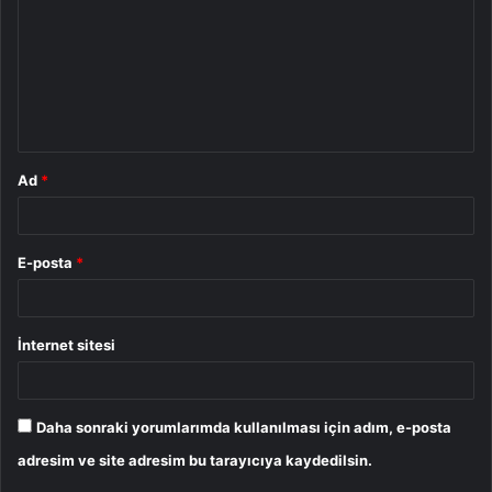
r
u
m
*
Ad
*
E-posta
*
İnternet sitesi
Daha sonraki yorumlarımda kullanılması için adım, e-posta
adresim ve site adresim bu tarayıcıya kaydedilsin.