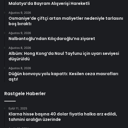
Malatya’da Bayram Alışverişi Hareketli
Ağustos 9, 2026
Osmaniye’de çiftçi artan maliyetler nedeniyle tarlasını
boş bıraktı
Ağustos 9, 2026
Nalbantoğlu’ndan Kılıçdaroğlu’na ziyaret
Ağustos 8, 2026
Albüm: Hong Kong’da Noul Tayfunu için uyarı seviyesi
düşürüldü
Ağustos 8, 2026
Düğün konvoyu yolu kapattı: Kesilen ceza masrafları
aştı!
Rastgele Haberler
Eylül 11, 2025
Klarna hisse başına 40 dolar fiyatla halka arz edildi,
tahmini aralığın üzerinde