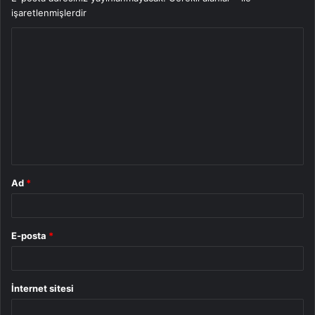
işaretlenmişlerdir
Y
o
r
u
m
*
Ad
*
E-posta
*
İnternet sitesi