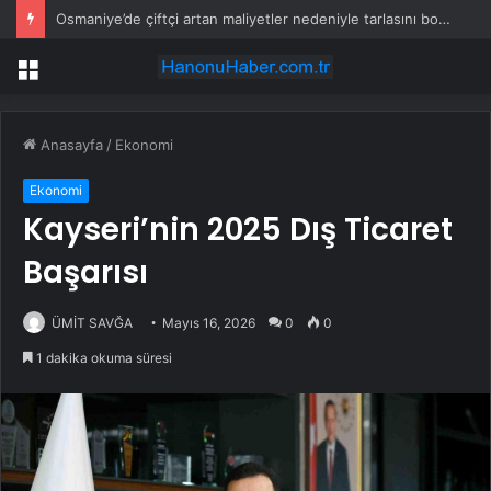
Osmaniye’de çiftçi artan maliyetler nedeniyle tarlasını boş bıraktı
Menü
Anasayfa
/
Ekonomi
Ekonomi
Kayseri’nin 2025 Dış Ticaret
Başarısı
ÜMİT SAVĞA
Mayıs 16, 2026
0
0
1 dakika okuma süresi