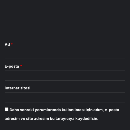
r
u
m
*
Ad
*
E-posta
*
İnternet sitesi
Daha sonraki yorumlarımda kullanılması için adım, e-posta
adresim ve site adresim bu tarayıcıya kaydedilsin.