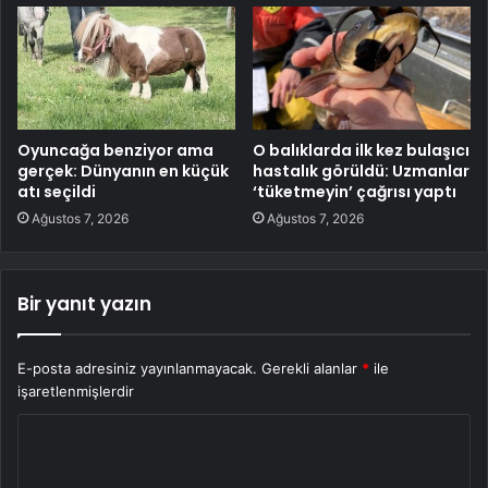
Oyuncağa benziyor ama
O balıklarda ilk kez bulaşıcı
gerçek: Dünyanın en küçük
hastalık görüldü: Uzmanlar
atı seçildi
‘tüketmeyin’ çağrısı yaptı
Ağustos 7, 2026
Ağustos 7, 2026
Bir yanıt yazın
E-posta adresiniz yayınlanmayacak.
Gerekli alanlar
*
ile
işaretlenmişlerdir
Y
o