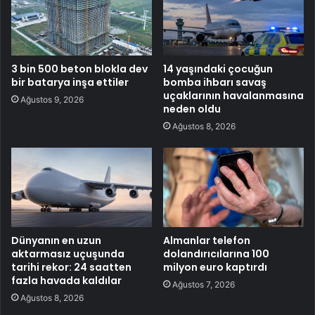
3 bin 500 beton blokla dev
14 yaşındaki çocuğun
bir batarya inşa ettiler
bomba ihbarı savaş
uçaklarının havalanmasına
Ağustos 9, 2026
neden oldu
Ağustos 8, 2026
Dünyanın en uzun
Almanlar telefon
aktarmasız uçuşunda
dolandırıcılarına 100
tarihi rekor: 24 saatten
milyon euro kaptırdı
fazla havada kaldılar
Ağustos 7, 2026
Ağustos 8, 2026