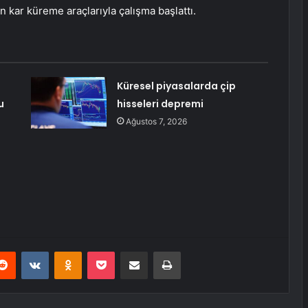
n kar küreme araçlarıyla çalışma başlattı.
Küresel piyasalarda çip
u
hisseleri depremi
Ağustos 7, 2026
erest
Reddit
VKontakte
Odnoklassniki
Pocket
E-Posta ile paylaş
Yazdır