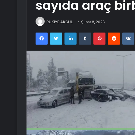
sayıda araç birb
RUKİYE AKGÜL
Şubat 8, 2023
Facebook
Twitter
LinkedIn
Tumblr
Pinterest
Reddit