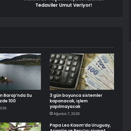
Tedaviler Umut Veriyor!
 Barajı’nda Su
3 gün boyunca sistemler
üzde 100
kapanacak, işlem
yapılmayacak
2026
Ağustos 7, 2026
Papa Leo Kasım’da Uruguay,
Arjantin ve Peru’yu ziyaret