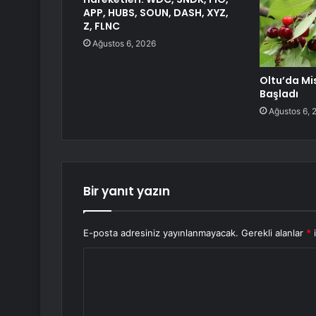
APP, HUBS, SOUN, DASH, XYZ,
Z, FLNC
Ağustos 6, 2026
Oltu’da Mis
Başladı
Ağustos 6, 
Bir yanıt yazın
E-posta adresiniz yayınlanmayacak.
Gerekli alanlar
*
i
Y
o
r