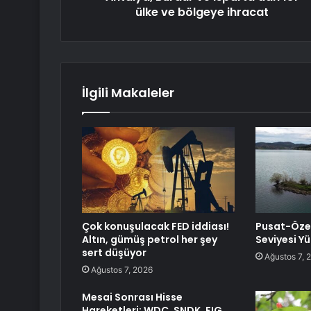
ülke ve bölgeye ihracat
İlgili Makaleler
Çok konuşulacak FED iddiası!
Pusat-Özen
Altın, gümüş petrol her şey
Seviyesi Y
sert düşüyor
Ağustos 7, 
Ağustos 7, 2026
Mesai Sonrası Hisse
Hareketleri: WDC, SNDK, FIG,