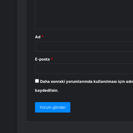
u
m
*
Ad
*
E-posta
*
Daha sonraki yorumlarımda kullanılması için adı
kaydedilsin.