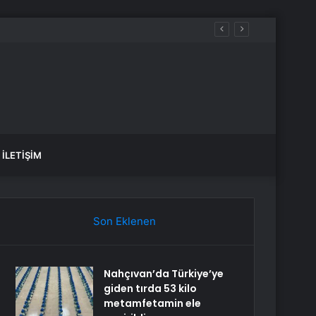
İLETIŞIM
Son Eklenen
Nahçıvan’da Türkiye’ye
giden tırda 53 kilo
metamfetamin ele