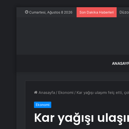
Düzce
Cumartesi, Ağustos 8 2026
Son Dakika Haberleri
ANASAY
Anasayfa
/
Ekonomi
/
Kar yağışı ulaşımı felç etti, ç
Ekonomi
Kar yağışı ulaşım