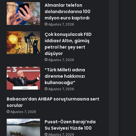
Almanlar telefon
dolandırıcılarına 100
milyon euro kaptırdı
Ağustos 7, 2026
Çok konuşulacak FED
iddiası! Altın, gümüş
petrol her şey sert
düşüyor
Ağustos 7, 2026
“Türk Milleti adına
direnme hakkımızı
kullanacağız”
Ağustos 7, 2026
Babacan’dan AHBAP soruşturmasına sert
sorular
Ağustos 7, 2026
Pusat-Özen Barajı’nda
Su Seviyesi Yüzde 100
Ağustos 7, 2026