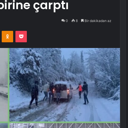
irine çarptı
0
8
Bir dakikadan az
VKontakte
Odnoklassniki
Pocket