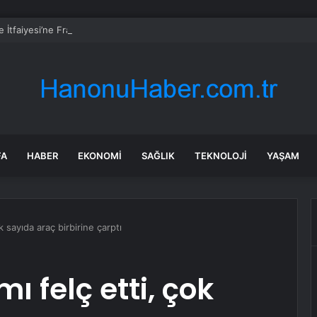
 İtfaiyesi’ne Fransa’dan arama kurtarma desteği
FA
HABER
EKONOMI
SAĞLIK
TEKNOLOJI
YAŞAM
ok sayıda araç birbirine çarptı
ı felç etti, çok