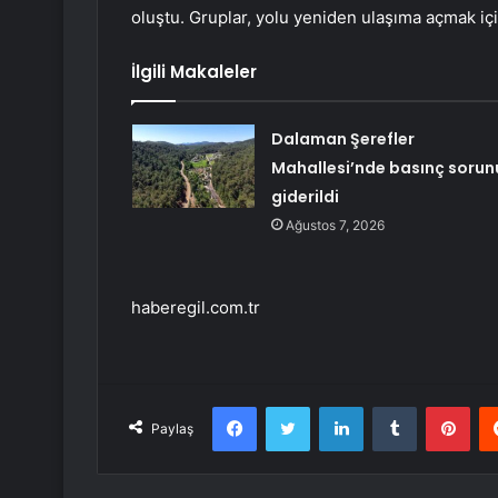
oluştu. Gruplar, yolu yeniden ulaşıma açmak içi
İlgili Makaleler
Dalaman Şerefler
Mahallesi’nde basınç sorun
giderildi
Ağustos 7, 2026
haberegil.com.tr
Facebook
Twitter
LinkedIn
Tumblr
Pint
Paylaş