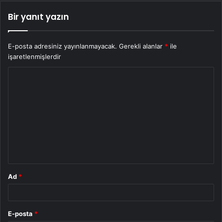
Bir yanıt yazın
E-posta adresiniz yayınlanmayacak.
Gerekli alanlar
*
ile
işaretlenmişlerdir
Y
o
r
u
m
*
Ad
*
E-posta
*