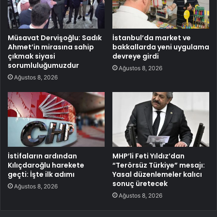
Müsavat Dervişoğlu: Sadık
İstanbul’da market ve
Ahmet’in mirasına sahip
bakkallarda yeni uygulama
çıkmak siyasi
devreye girdi
sorumluluğumuzdur
Ağustos 8, 2026
Ağustos 8, 2026
İstifaların ardından
MHP’li Feti Yıldız’dan
Kılıçdaroğlu harekete
“Terörsüz Türkiye” mesajı:
geçti: İşte ilk adımı
Yasal düzenlemeler kalıcı
sonuç üretecek
Ağustos 8, 2026
Ağustos 8, 2026