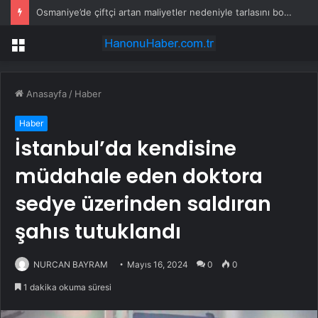
Osmaniye’de çiftçi artan maliyetler nedeniyle tarlasını boş bıraktı
Menü
Anasayfa
/
Haber
Haber
İstanbul’da kendisine
müdahale eden doktora
sedye üzerinden saldıran
şahıs tutuklandı
NURCAN BAYRAM
Mayıs 16, 2024
0
0
1 dakika okuma süresi