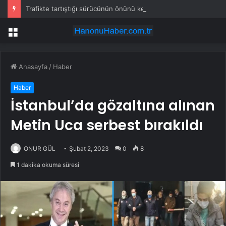
Trafikte tartıştığı sürücünün önünü kesti: Kafanı keserim
Menü
Anasayfa
/
Haber
Haber
İstanbul’da gözaltına alınan
Metin Uca serbest bırakıldı
ONUR GÜL
Şubat 2, 2023
0
8
1 dakika okuma süresi