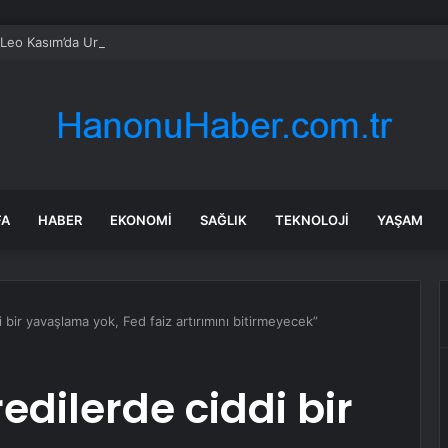
Leo Kasım’da Uruguay, Arjantin ve Peru’yu ziyaret edecek
FA
HABER
EKONOMI
SAĞLIK
TEKNOLOJI
YAŞAM
 bir yavaşlama yok, Fed faiz artırımını bitirmeyecek”
edilerde ciddi bir