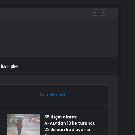
İLETIŞIM
Son Eklenen
35 il için alarm:
AFAD’dan 13 ile turuncu,
22 ile sarı kod uyarısı