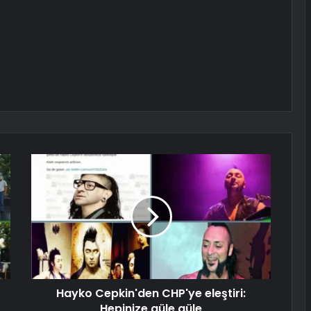
Hayko Cepkin'den CHP'ye eleştiri:
Hepinize güle güle