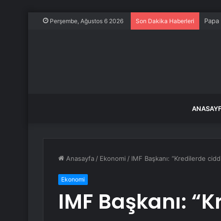
Papa 
Perşembe, Ağustos 6 2026
Son Dakika Haberleri
ANASAY
Anasayfa
/
Ekonomi
/
IMF Başkanı: “Kredilerde ciddi
Ekonomi
IMF Başkanı: “Kr