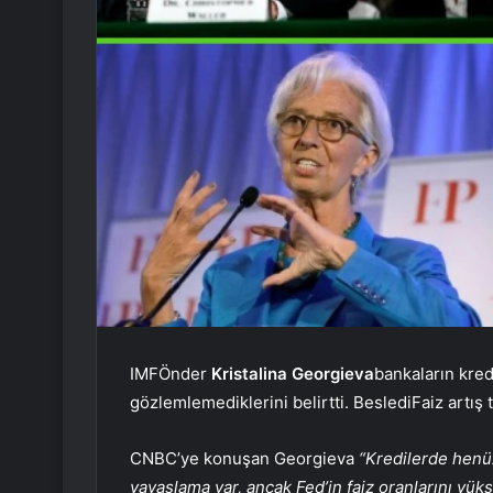
IMF
Önder
Kristalina Georgieva
bankaların kre
gözlemlemediklerini belirtti.
Besledi
Faiz artış
CNBC’ye konuşan Georgieva
“Kredilerde henü
yavaşlama var, ancak Fed’in faiz oranlarını yü