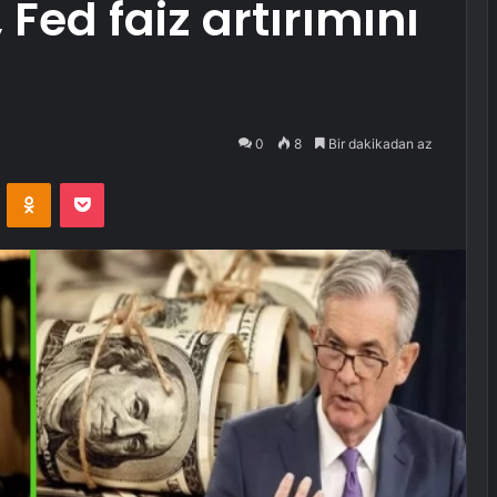
Fed faiz artırımını
0
8
Bir dakikadan az
VKontakte
Odnoklassniki
Pocket