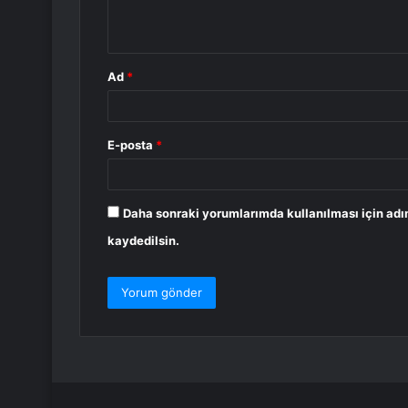
*
Ad
*
E-posta
*
Daha sonraki yorumlarımda kullanılması için adı
kaydedilsin.