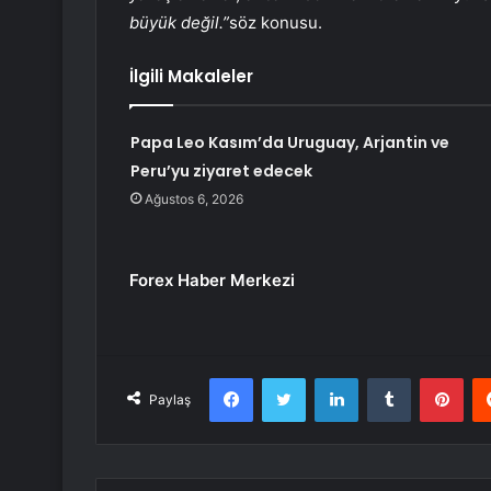
büyük değil.”
söz konusu.
İlgili Makaleler
Papa Leo Kasım’da Uruguay, Arjantin ve
Peru’yu ziyaret edecek
Ağustos 6, 2026
Forex Haber Merkezi
Facebook
Twitter
LinkedIn
Tumblr
Pint
Paylaş