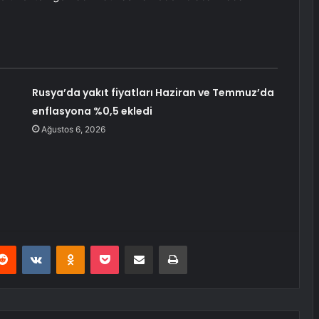
Rusya’da yakıt fiyatları Haziran ve Temmuz’da
enflasyona %0,5 ekledi
Ağustos 6, 2026
erest
Reddit
VKontakte
Odnoklassniki
Pocket
E-Posta ile paylaş
Yazdır