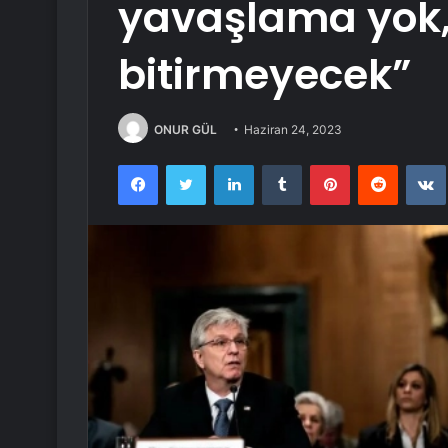
yavaşlama yok, 
bitirmeyecek”
ONUR GÜL
Haziran 24, 2023
Facebook
Twitter
LinkedIn
Tumblr
Pinterest
Reddit