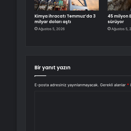
Kimya ihracatı Temmuz’da 3
45 milyon E
milyar doları aştı
sürüyor
Ağustos 5, 2026
Ağustos 5, 
Bir yanıt yazın
E-posta adresiniz yayınlanmayacak.
Gerekli alanlar
*
i
Y
o
r
u
m