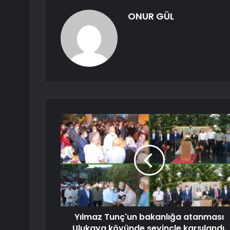
ONUR GÜL
Yılmaz Tunç'un bakanlığa atanması
Ulukaya köyünde sevinçle karşılandı.