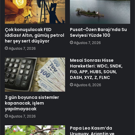
Çok konuşulacak FED
Pusat-Özen Barajı’nda Su
iddiası! Altın, gümüş petrol
Seviyesi Yüzde 100
her şey sert düşüyor
Ağustos 7, 2026
Ağustos 7, 2026
Mesai Sonrası Hisse
Hareketleri: WDC, SNDK,
FIG, APP, HUBS, SOUN,
DASH, XYZ, Z, FLNC
Ağustos 6, 2026
3 gün boyunca sistemler
kapanacak, işlem
yapılmayacak
Ağustos 7, 2026
Papa Leo Kasım’da
Uruguay, Arjantin ve