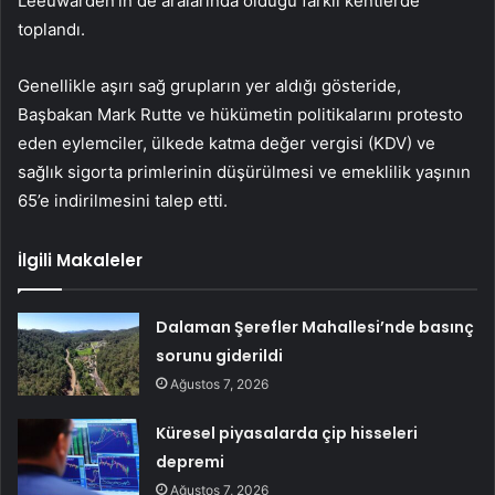
Leeuwarden’in de aralarında olduğu farklı kentlerde
toplandı.
Genellikle aşırı sağ grupların yer aldığı gösteride,
Başbakan Mark Rutte ve hükümetin politikalarını protesto
eden eylemciler, ülkede katma değer vergisi (KDV) ve
sağlık sigorta primlerinin düşürülmesi ve emeklilik yaşının
65’e indirilmesini talep etti.
İlgili Makaleler
Dalaman Şerefler Mahallesi’nde basınç
sorunu giderildi
Ağustos 7, 2026
Küresel piyasalarda çip hisseleri
depremi
Ağustos 7, 2026