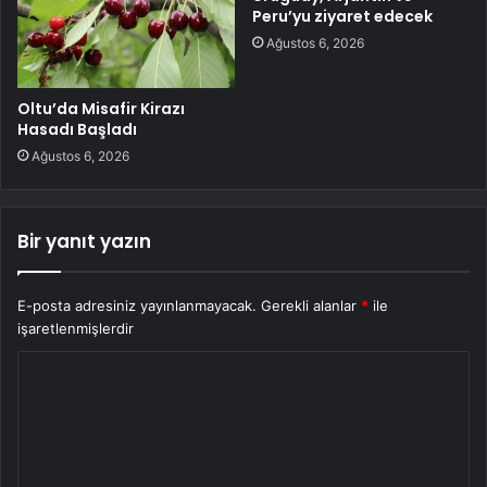
Peru’yu ziyaret edecek
Ağustos 6, 2026
Oltu’da Misafir Kirazı
Hasadı Başladı
Ağustos 6, 2026
Bir yanıt yazın
E-posta adresiniz yayınlanmayacak.
Gerekli alanlar
*
ile
işaretlenmişlerdir
Y
o
r
u