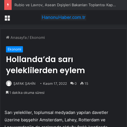
Rubio ve Lavrov, Asean Dışişleri Bakanları Toplantısı Kapsamında Manila’da Görüştü
Menü
Anasayfa
/
Ekonomi
Ekonomi
Hollanda’da sarı
yeleklilerden eylem
ŞAFAK ŞAHİN
Kasım 17, 2022
0
15
1 dakika okuma süresi
Sarı yelekliler, toplumsal medyadan yapılan davetler
üzerine başşehir Amsterdam, Lahey, Rotterdam ve