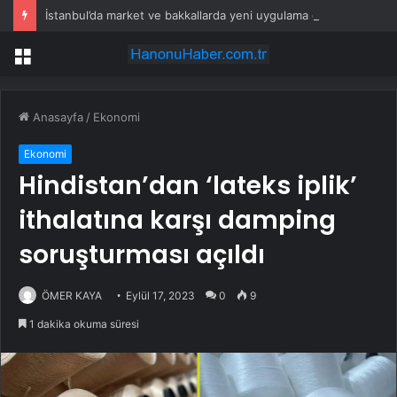
İstanbul’da market ve bakkallarda yeni uygulama devreye girdi
Menü
Anasayfa
/
Ekonomi
Ekonomi
Hindistan’dan ‘lateks iplik’
ithalatına karşı damping
soruşturması açıldı
ÖMER KAYA
Eylül 17, 2023
0
9
1 dakika okuma süresi