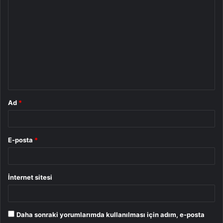
Y
o
r
u
m
*
Ad
*
E-posta
*
İnternet sitesi
Daha sonraki yorumlarımda kullanılması için adım, e-posta