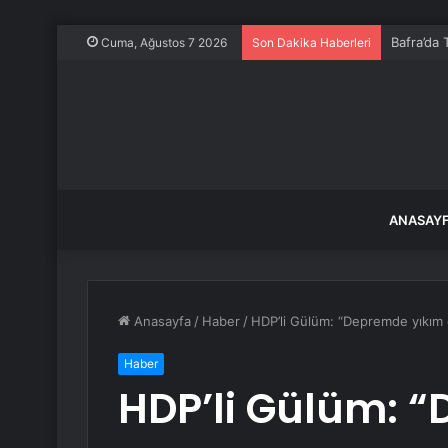
Bafra’da 
Cuma, Ağustos 7 2026
Son Dakika Haberleri
ANASAY
Anasayfa
/
Haber
/
HDP’li Gülüm: “Depremde yıkım 
Haber
HDP’li Gülüm: 