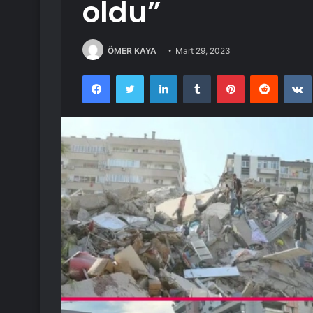
oldu”
ÖMER KAYA
Mart 29, 2023
Facebook
Twitter
LinkedIn
Tumblr
Pinterest
Reddit