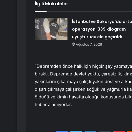
İlgili Makaleler
İstanbul ve Sakarya’da ort
operasyon: 339 kilogram
uyuşturucu ele geçirildi
Ağustos 7, 2026
“Depremden önce halk için hiçbir şey yapmayan
bıraktı. Depremde devlet yoktu, çaresizlik, kims
yakınlarını çıkarmaya çalıştı yakın dost ve arkad
dışarı çıkmaya çalışırken soğuk ve yağmurla karş
öldüğü ve kimin hayatta olduğu konusunda bilgi
haber alamıyorlar.
Facebook
Twitter
LinkedIn
Tumblr
Pint