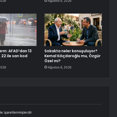
2026
Ağustos 6, 2026
alarm: AFAD’dan 13
Sokakta neler konuşuluyor?
 22 ile sarı kod
Kemal Kılıçdaroğlu mu, Özgür
Özel mi?
2026
Ağustos 6, 2026
le işaretlenmişlerdir