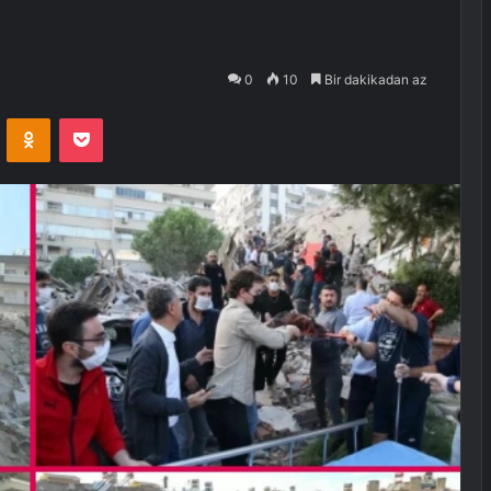
0
10
Bir dakikadan az
VKontakte
Odnoklassniki
Pocket