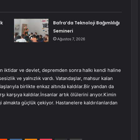
ak
Bafra’da Teknoloji Bağımlılığı
Semineri
Ağustos 7, 2026
 iktidar ve devlet, depremden sonra halkı kendi haline
esizlik ve yalnızlık vardı. Vatandaşlar, mahsur kalan
aşlarıyla birlikte enkaz altında kaldılar.Bir yandan da
ı karşıya kaldılar.İnsanlar artık ölülerini arıyor.Kimin
 almakta güçlük çekiyor. Hastanelere kaldırılanlardan
erest
Reddit
VKontakte
Odnoklassniki
Pocket
E-Posta ile paylaş
Yazdır