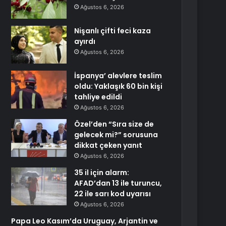
Ağustos 6, 2026
Nişanlı çifti feci kaza
ayırdı
Ağustos 6, 2026
İspanya’ alevlere teslim
oldu: Yaklaşık 60 bin kişi
tahliye edildi
Ağustos 6, 2026
Özel’den “Sıra size de
gelecek mi?” sorusuna
dikkat çeken yanıt
Ağustos 6, 2026
35 il için alarm:
AFAD’dan 13 ile turuncu,
22 ile sarı kod uyarısı
Ağustos 6, 2026
Papa Leo Kasım’da Uruguay, Arjantin ve