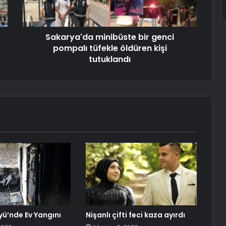
Sakarya'da minibüste bir genci
pompalı tüfekle öldüren kişi
tutuklandı
ü’nde Ev Yangını
Nişanlı çifti feci kaza ayırdı