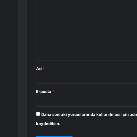
Y
o
r
u
m
*
Ad
*
E-posta
*
Daha sonraki yorumlarımda kullanılması için adı
kaydedilsin.