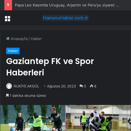
Papa Leo Kasım’da Uruguay, Arjantin ve Peru’yu ziyaret edecek
Menü
Anasayfa
/
Haber
Haber
Gaziantep FK ve Spor
Haberleri
RUKİYE AKGÜL
Ağustos 20, 2023
0
8
1 dakika okuma süresi