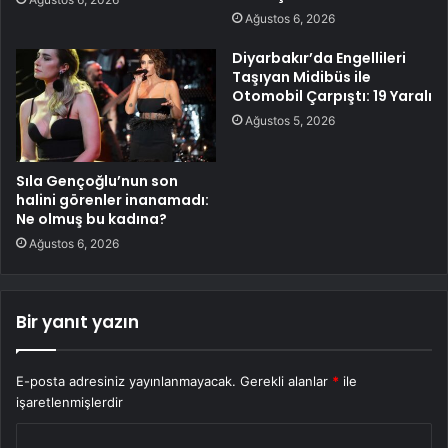
Ağustos 6, 2026
Diyarbakır’da Engellileri
Taşıyan Midibüs ile
Otomobil Çarpıştı: 19 Yaralı
Ağustos 5, 2026
Sıla Gençoğlu’nun son
halini görenler inanamadı:
Ne olmuş bu kadına?
Ağustos 6, 2026
Bir yanıt yazın
E-posta adresiniz yayınlanmayacak.
Gerekli alanlar
*
ile
işaretlenmişlerdir
Y