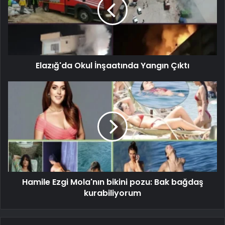
Elazığ'da Okul İnşaatında Yangın Çıktı
Hamile Ezgi Mola'nın bikini pozu: Bak bağdaş
kurabiliyorum