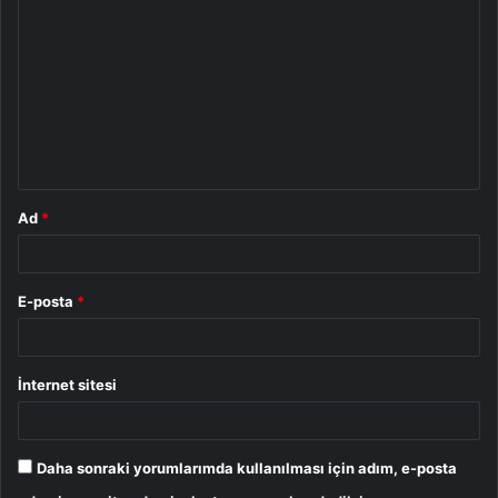
o
r
u
m
*
Ad
*
E-posta
*
İnternet sitesi
Daha sonraki yorumlarımda kullanılması için adım, e-posta