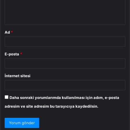
m
*
Ad
*
E-posta
*
İnternet sitesi
Daha sonraki yorumlarımda kullanılması için adım, e-posta
adresim ve site adresim bu tarayıcıya kaydedilsin.