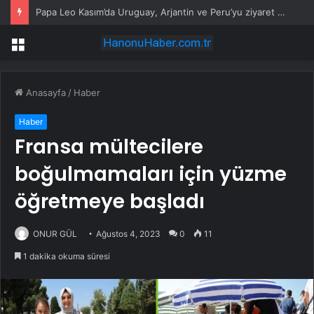
Papa Leo Kasım’da Uruguay, Arjantin ve Peru’yu ziyaret edecek
Menü
Anasayfa
/
Haber
Haber
Fransa mültecilere
boğulmamaları için yüzme
öğretmeye başladı
ONUR GÜL
Ağustos 4, 2023
0
11
1 dakika okuma süresi