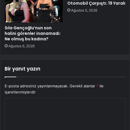
Otomobil Çarpıştı: 19 Yaralı
Ağustos 5, 2026
Sıla Gençoğlu’nun son
halini görenler inanamadı:
Ne olmuş bu kadına?
Ağustos 6, 2026
Bir yanıt yazın
E-posta adresiniz yayınlanmayacak.
Gerekli alanlar
*
ile
işaretlenmişlerdir
Y
o
r
u