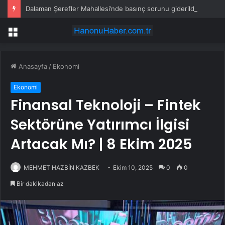
Dalaman Şerefler Mahallesi’nde basınç sorunu giderildi
Menü
Anasayfa
/
Ekonomi
Ekonomi
Finansal Teknoloji – Fintek
Sektörüne Yatırımcı İlgisi
Artacak Mı? | 8 Ekim 2025
MEHMET HAZBİN KAZBEK
Ekim 10, 2025
0
0
Bir dakikadan az