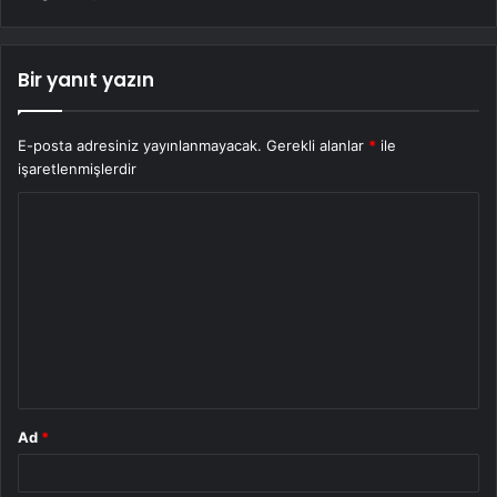
Bir yanıt yazın
E-posta adresiniz yayınlanmayacak.
Gerekli alanlar
*
ile
işaretlenmişlerdir
Y
o
r
u
m
*
Ad
*