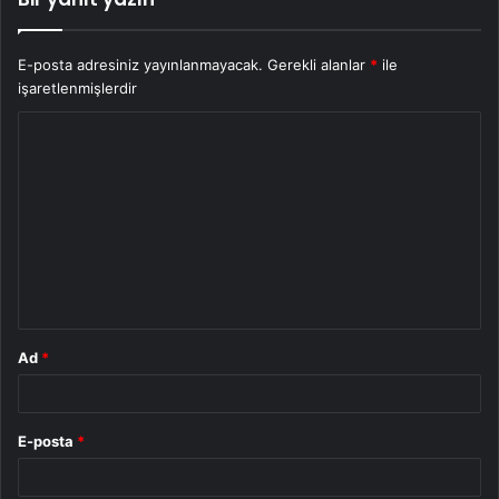
E-posta adresiniz yayınlanmayacak.
Gerekli alanlar
*
ile
işaretlenmişlerdir
Y
o
r
u
m
*
Ad
*
E-posta
*