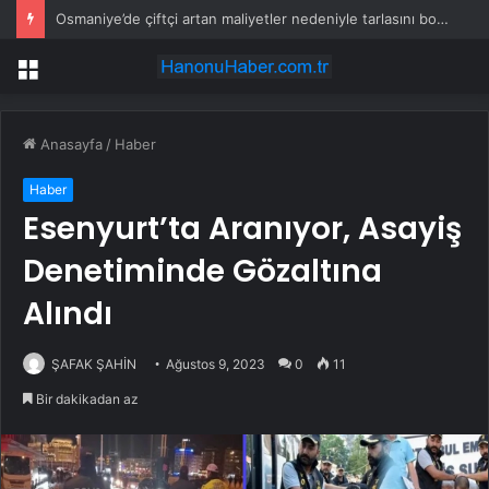
Osmaniye’de çiftçi artan maliyetler nedeniyle tarlasını boş bıraktı
Menü
Anasayfa
/
Haber
Haber
Esenyurt’ta Aranıyor, Asayiş
Denetiminde Gözaltına
Alındı
ŞAFAK ŞAHİN
Ağustos 9, 2023
0
11
Bir dakikadan az