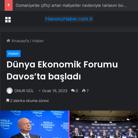
Osmaniye’de çiftçi artan maliyetler nedeniyle tarlasını boş bıraktı
Menü
Anasayfa
/
Haber
Haber
Dünya Ekonomik Forumu
Davos’ta başladı
ONUR GÜL
Ocak 16, 2023
0
7
2 dakika okuma süresi