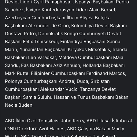
Devlet Lideri Cyril Ramaphosa. , İspanya Başbakanı Pedro
Sanchez, İsviçre Konfederasyon Lideri Alain Berset,
Azerbaycan Cumhurbaşkanı İlham Aliyev, Belçika
Başbakanı Alexander de Croo, Kolombiya Devlet Başkanı
Gustavo Petro, Demokratik Kongo Cumhuriyeti Devlet
Başkanı Felix Tshisekedi, Finlandiya Başbakanı Sanna
Marin, Yunanistan Başbakanı Kiryakos Mitsotakis, İrlanda
Başbakanı Leo Varadkar, Moldova Cumhurbaşkanı Maia
Sandu, Fas Başbakanı Aziz Ahnush, Hollanda Başbakanı
Mark Rutte, Filipinler Cumhurbaşkanı Ferdinand Marcos,
Polonya Cumhurbaşkanı Andrzej Duda, Sırbistan
Cumhurbaşkanı Aleksandar Vucic, Tanzanya Devlet
Başkanı Samia Suluhu Hassan ve Tunus Başbakanı Bakan
Necla Buden.
ABD İklim Özel Temsilcisi John Kerry, ABD Ulusal İstihbarat
(DNI) Direktörü Avril Haines, ABD Çalışma Bakanı Marty
Walsh, ABD Ticaret Temsilcisi Katherine Tai, Kanada