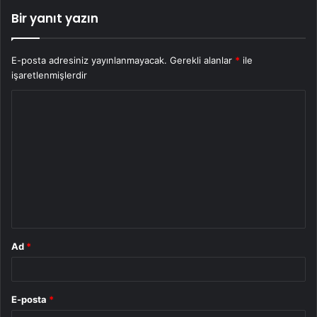
Bir yanıt yazın
E-posta adresiniz yayınlanmayacak.
Gerekli alanlar
*
ile
işaretlenmişlerdir
Y
o
r
u
m
*
Ad
*
E-posta
*