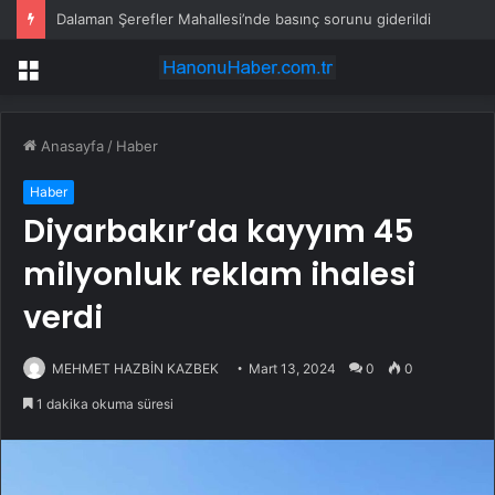
Dalaman Şerefler Mahallesi’nde basınç sorunu giderildi
Menü
Anasayfa
/
Haber
Haber
Diyarbakır’da kayyım 45
milyonluk reklam ihalesi
verdi
MEHMET HAZBİN KAZBEK
Mart 13, 2024
0
0
1 dakika okuma süresi