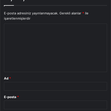
E-posta adresiniz yayınlanmayacak.
Gerekli alanlar
*
ile
işaretlenmişlerdir
Y
o
r
u
m
*
Ad
*
E-posta
*