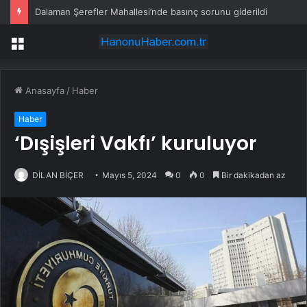
Dalaman Şerefler Mahallesi’nde basınç sorunu giderildi
Menü
Anasayfa
/
Haber
Haber
‘Dışişleri Vakfı’ kuruluyor
DİLAN BİÇER
Mayıs 5, 2024
0
0
Bir dakikadan az