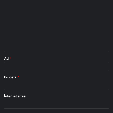
Y
o
r
u
m
*
Ad
*
E-posta
*
İnternet sitesi