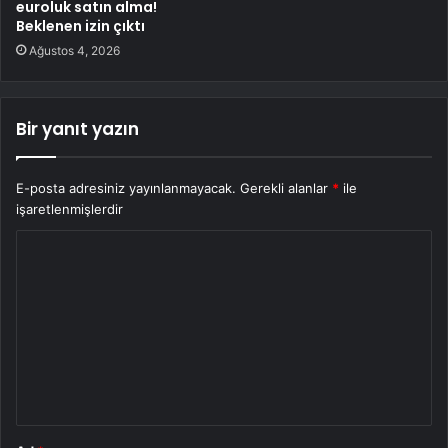
euroluk satın alma!
Beklenen izin çıktı
Ağustos 4, 2026
Bir yanıt yazın
E-posta adresiniz yayınlanmayacak.
Gerekli alanlar
*
ile
işaretlenmişlerdir
Y
o
r
u
m
*