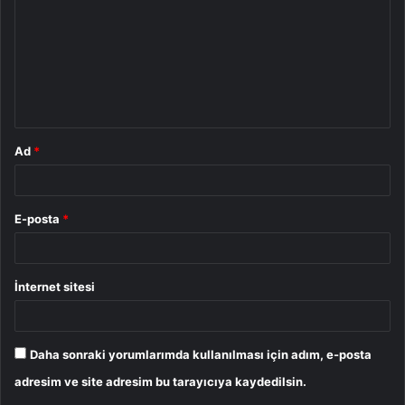
r
u
m
*
Ad
*
E-posta
*
İnternet sitesi
Daha sonraki yorumlarımda kullanılması için adım, e-posta
adresim ve site adresim bu tarayıcıya kaydedilsin.