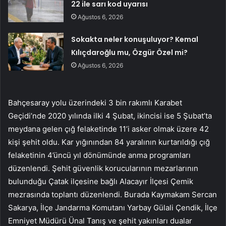
22 ile sarı kod uyarısı
Ağustos 6, 2026
Sokakta neler konuşuluyor? Kemal
Kılıçdaroğlu mu, Özgür Özel mi?
Ağustos 6, 2026
Bahçesaray yolu üzerindeki 3 bin rakımlı Karabet
Geçidi’nde 2020 yılında ilki 4 Şubat, ikincisi ise 5 Şubat’ta
meydana gelen çığ felaketinde 11’i asker olmak üzere 42
kişi şehit oldu. Kar yığınından 84 yaralının kurtarıldığı çığ
felaketinin 4’üncü yıl dönümünde anma programları
düzenlendi. Şehit güvenlik korucularının mezarlarının
bulunduğu Çatak ilçesine bağlı Alacayır İlçesi Çemik
mezrasında toplantı düzenlendi. Burada Kaymakam Sercan
Sakarya, İlçe Jandarma Komutanı Yarbay Gülali Çendik, İlçe
Emniyet Müdürü Ünal Tanış ve şehit yakınları dualar