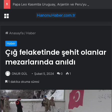
Papa Leo Kasım’da Uruguay, Arjantin ve Peru’yu ziyaret edecek
Menü
Anasayfa
/
Haber
Haber
Çığ felaketinde şehit olanlar
mezarlarında anıldı
ONUR GÜL
Şubat 5, 2024
0
1
1 dakika okuma süresi