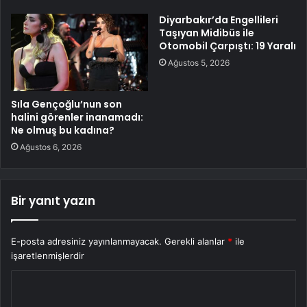
Diyarbakır’da Engellileri
Taşıyan Midibüs ile
Otomobil Çarpıştı: 19 Yaralı
Ağustos 5, 2026
Sıla Gençoğlu’nun son
halini görenler inanamadı:
Ne olmuş bu kadına?
Ağustos 6, 2026
Bir yanıt yazın
E-posta adresiniz yayınlanmayacak.
Gerekli alanlar
*
ile
işaretlenmişlerdir
Y
o