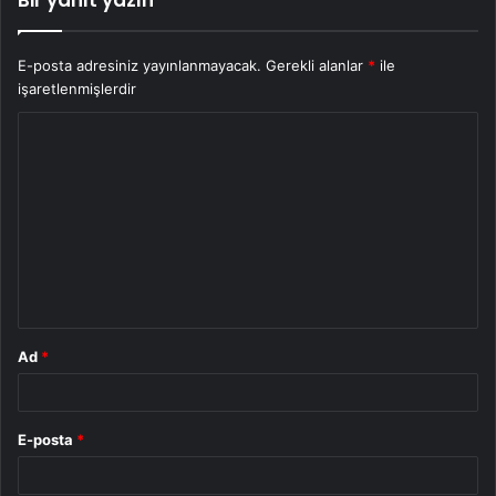
E-posta adresiniz yayınlanmayacak.
Gerekli alanlar
*
ile
işaretlenmişlerdir
Y
o
r
u
m
*
Ad
*
E-posta
*