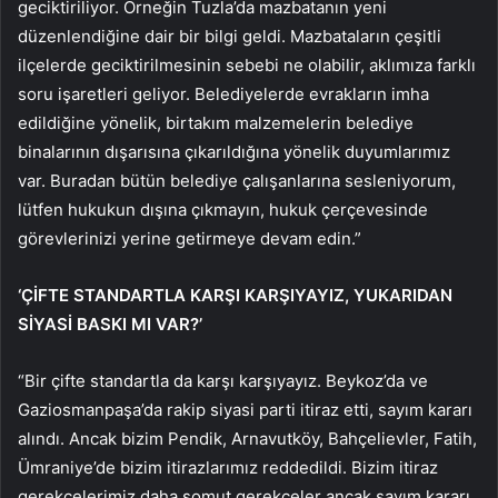
geciktiriliyor. Örneğin Tuzla’da mazbatanın yeni
düzenlendiğine dair bir bilgi geldi. Mazbataların çeşitli
ilçelerde geciktirilmesinin sebebi ne olabilir, aklımıza farklı
soru işaretleri geliyor. Belediyelerde evrakların imha
edildiğine yönelik, birtakım malzemelerin belediye
binalarının dışarısına çıkarıldığına yönelik duyumlarımız
var. Buradan bütün belediye çalışanlarına sesleniyorum,
lütfen hukukun dışına çıkmayın, hukuk çerçevesinde
görevlerinizi yerine getirmeye devam edin.”
‘ÇİFTE STANDARTLA KARŞI KARŞIYAYIZ, YUKARIDAN
SİYASİ BASKI MI VAR?’
“Bir çifte standartla da karşı karşıyayız. Beykoz’da ve
Gaziosmanpaşa’da rakip siyasi parti itiraz etti, sayım kararı
alındı. Ancak bizim Pendik, Arnavutköy, Bahçelievler, Fatih,
Ümraniye’de bizim itirazlarımız reddedildi. Bizim itiraz
gerekçelerimiz daha somut gerekçeler ancak sayım kararı