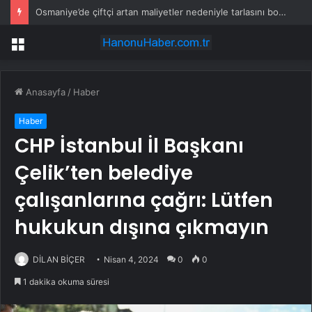
Nalbantoğlu’ndan Kılıçdaroğlu’na ziyaret
Menü
Anasayfa
/
Haber
Haber
CHP İstanbul İl Başkanı
Çelik’ten belediye
çalışanlarına çağrı: Lütfen
hukukun dışına çıkmayın
DİLAN BİÇER
Nisan 4, 2024
0
0
1 dakika okuma süresi