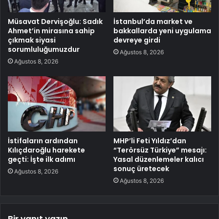
Müsavat Dervişoğlu: Sadık
İstanbul’da market ve
Ahmet’in mirasına sahip
bakkallarda yeni uygulama
çıkmak siyasi
devreye girdi
sorumluluğumuzdur
Ağustos 8, 2026
Ağustos 8, 2026
İstifaların ardından
MHP’li Feti Yıldız’dan
Kılıçdaroğlu harekete
“Terörsüz Türkiye” mesajı:
geçti: İşte ilk adımı
Yasal düzenlemeler kalıcı
sonuç üretecek
Ağustos 8, 2026
Ağustos 8, 2026
Bir yanıt yazın